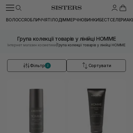
ВОЛОССЯ
ОБЛИЧЧЯ
ТІЛО
ДІМ
МЕРЧ
НОВИНКИ
БЕСТСЕЛЕРИ
АК
Група колекції товарів у лінійці HOMME
|
Інтернет магазин косметики
Група колекції товарів у лінійці HOMME
Фільтр
Сортувати
2