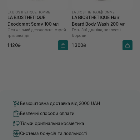
LA BIOSTHETIQUE
|
HOMME
LA BIOSTHETIQUE
|
HOMME
LA BIOSTHETIQUE
LA BIOSTHETIQUE Hair
Deodorant Spray 100 мл
Beard Body Wash 200 мл
Освіжаючий дезодорант-спрей
Гель 3в1 для тіла, волосся і
тривалої дії
бороди
1 120₴
1 300₴
Безкоштовна доставка від 3000 UAH
Безпечні способи оплати
Тільки оригінальна косметика
Система бонусів та лояльності