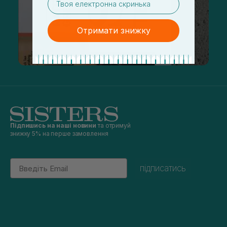
Отримати знижку
Підпишись на наші новини
та отримуй
знижку 5% на перше замовлення
Email
підписатись