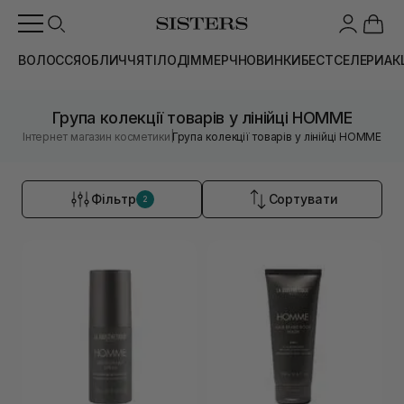
ВОЛОССЯ
ОБЛИЧЧЯ
ТІЛО
ДІМ
МЕРЧ
НОВИНКИ
БЕСТСЕЛЕРИ
АК
Група колекції товарів у лінійці HOMME
|
Інтернет магазин косметики
Група колекції товарів у лінійці HOMME
Фільтр
Сортувати
2