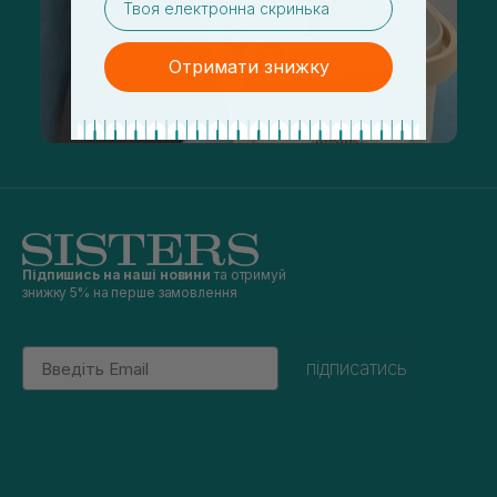
Отримати знижку
Підпишись на наші новини
та отримуй
знижку 5% на перше замовлення
Email
підписатись