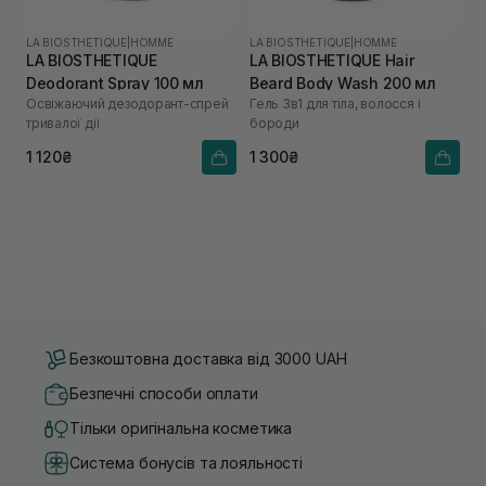
LA BIOSTHETIQUE
|
HOMME
LA BIOSTHETIQUE
|
HOMME
LA BIOSTHETIQUE
LA BIOSTHETIQUE Hair
Deodorant Spray 100 мл
Beard Body Wash 200 мл
Освіжаючий дезодорант-спрей
Гель 3в1 для тіла, волосся і
тривалої дії
бороди
1 120₴
1 300₴
Безкоштовна доставка від 3000 UAH
Безпечні способи оплати
Тільки оригінальна косметика
Система бонусів та лояльності