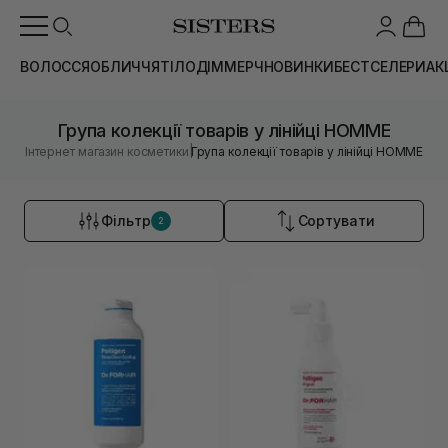
ВОЛОССЯ
ОБЛИЧЧЯ
ТІЛО
ДІМ
МЕРЧ
НОВИНКИ
БЕСТСЕЛЕРИ
АК
Група колекції товарів у лінійці HOMME
|
Інтернет магазин косметики
Група колекції товарів у лінійці HOMME
Фільтр
Сортувати
2