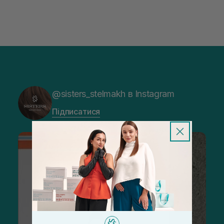
@sisters_stelmakh в Instagram
Підписатися