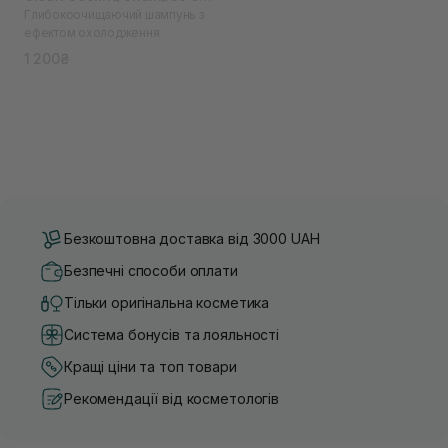
Глибокоочищаючий шампунь з
мл
ефектом охолодження
1 200₴
Безкоштовна доставка від 3000 UAH
Безпечні способи оплати
Тільки оригінальна косметика
Система бонусів та лояльності
Кращі ціни та топ товари
Рекомендації від косметологів