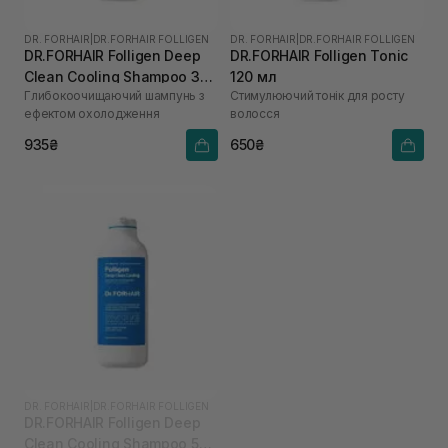
DR. FORHAIR
|
DR.FORHAIR FOLLIGEN
DR. FORHAIR
|
DR.FORHAIR FOLLIGEN
DR.FORHAIR Folligen Deep
DR.FORHAIR Folligen Tonic
Clean Cooling Shampoo 300
120 мл
Глибокоочищаючий шампунь з
Стимулюючий тонік для росту
мл
ефектом охолодження
волосся
935₴
650₴
DR. FORHAIR
|
DR.FORHAIR FOLLIGEN
DR.FORHAIR Folligen Deep
Clean Cooling Shampoo 500