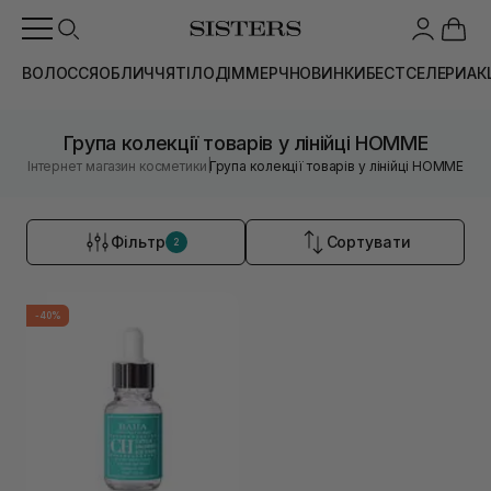
ВОЛОССЯ
ОБЛИЧЧЯ
ТІЛО
ДІМ
МЕРЧ
НОВИНКИ
БЕСТСЕЛЕРИ
АК
Група колекції товарів у лінійці HOMME
|
Інтернет магазин косметики
Група колекції товарів у лінійці HOMME
Фільтр
Сортувати
2
-40%