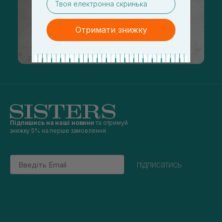
Отримати знижку
Підпишись на наші новини
та отримуй
знижку 5% на перше замовлення
Email
підписатись