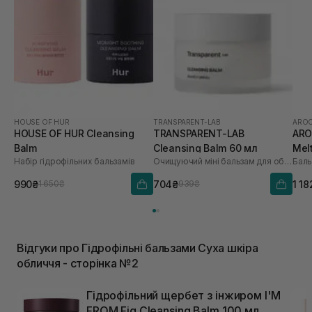
HOUSE OF HUR
TRANSPARENT-LAB
AROC
HOUSE OF HUR Cleansing
TRANSPARENT-LAB
ARO
Balm
Cleansing Balm 60 мл
Mel
Набір гідрофільних бальзамів
Очищуючий міні бальзам для обличчя
990₴
704₴
1 18
1 650₴
939₴
Відгуки про Гідрофільні бальзами Суха шкіра
обличчя - сторінка №2
Гідрофільний щербет з інжиром I'M
FROM Fig Cleansing Balm 100 мл