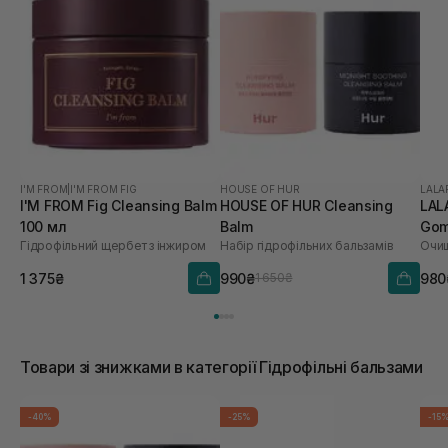
I'M FROM
|
I'M FROM FIG
HOUSE OF HUR
LALA
I'M FROM Fig Cleansing Balm
HOUSE OF HUR Cleansing
LAL
100 мл
Balm
Gom
Гідрофільний щербет з інжиром
Набір гідрофільних бальзамів
мл
1 375₴
990₴
980
1 650₴
Товари зі знижками в категорії Гідрофільні бальзами
-40%
-25%
-15