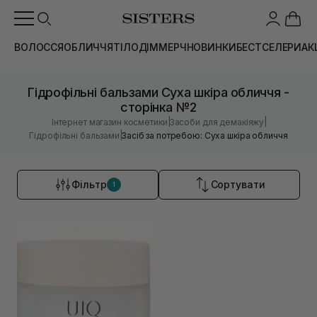
ВОЛОССЯ
ОБЛИЧЧЯ
ТІЛО
ДІМ
МЕРЧ
НОВИНКИ
БЕСТСЕЛЕРИ
АК
Гідрофільні бальзами Суха шкіра обличчя -
сторінка №2
|
|
Інтернет магазин косметики
Засоби для демакіяжу
|
Гідрофільні бальзами
Засіб за потребою: Суха шкіра обличчя
Фільтр
Сортувати
1