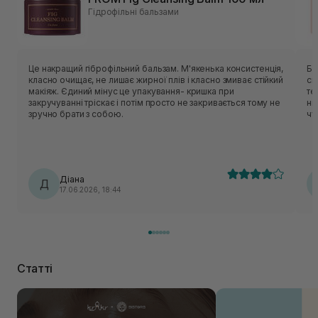
Гідрофільні бальзами
Це накращий гіброфільний бальзам. М'якенька консистенція,
Ба
класно очищає, не лишає жирної плів і класно змиває стійкий
ск
макіяж. Єдиний мінус це упакування- кришка при
те
закручуванні тріскає і потім просто не закривається тому не
ні
зручно брати з собою.
чу
Діана
Д
17.06.2026, 18:44
Статті