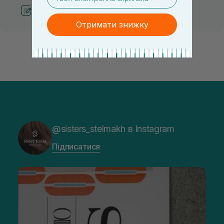
Рекомендації від косметологів
Отримати знижку
@sisters_stelmakh в Instagram
Підписатися