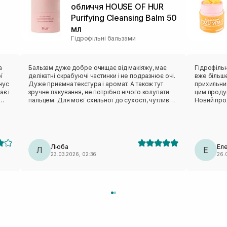
обличчя HOUSE OF HUR
Purifying Cleansing Balm 50
мл
Гідрофільні бальзами
а
Бальзам дуже добре очищає від макіяжу, має
Гідрофільн
ї
делікатні скрабуючі частинки і не подразнює очі.
вже більше
інус
Дуже приємна текстура і аромат. А також тут
прихильни
ає і
зручне пакування, не потрібно нічого колупати
цим продук
пальцем. Для моєї схильної до сухості, чутливої
Новий прод
шкіри чудово підійшов.
стругалки 
контакту з
круто ❤️ С
Моя шкіра 
немає. Ме
Люба
Ел
Л
але дівчат
Е
23.03.2026, 02:36
26.
ним обереж
видаляє за
використов
саліцилкою
враження т
звичайний 
набирати п
хорошого 
та комбі ш