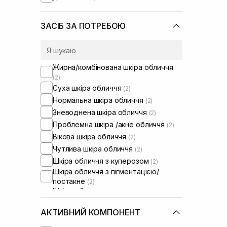
ЗАСІБ ЗА ПОТРЕБОЮ
Жирна/комбінована шкіра обличчя
(2)
Суха шкіра обличчя
(2)
Нормальна шкіра обличчя
(2)
Зневоднена шкіра обличчя
(2)
Проблемна шкіра /акне обличчя
(2)
Вікова шкіра обличчя
(2)
Чутлива шкіра обличчя
(2)
Шкіра обличчя з куперозом
(2)
Шкіра обличчя з пігментацією/
постакне
(2)
Шкіра обличчя з розширеними
порами
(2)
Шкіра обличчя з порушеним
АКТИВНИЙ КОМПОНЕНТ
барʼєром
(2)