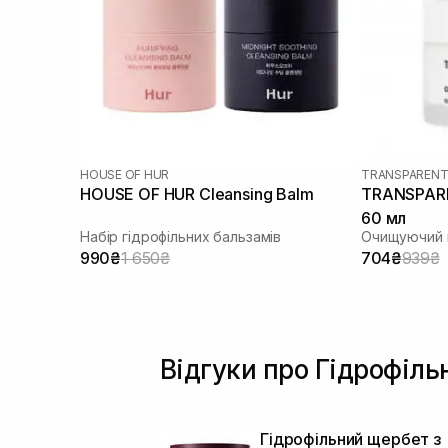
HOUSE OF HUR
TRANSPARENT
HOUSE OF HUR Cleansing Balm
TRANSPARE
60 мл
Набір гідрофільних бальзамів
Очищуючий м
990₴
1 650₴
704₴
939₴
Відгуки про Гідрофіль
Гідрофільний щербет з