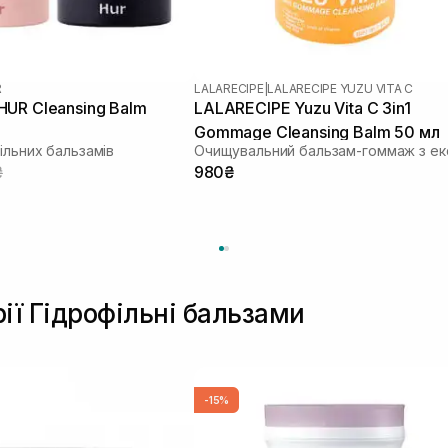
R
LALARECIPE
|
LALARECIPE YUZU VITA C
UR Cleansing Balm
LALARECIPE Yuzu Vita C 3in1
Gommage Cleansing Balm 50 мл
ільних бальзамів
₴
980₴
рії Гідрофільні бальзами
-15%