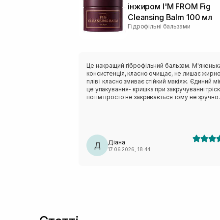
інжиром I'M FROM Fig
Cleansing Balm 100 мл
Гідрофільні бальзами
Це накращий гіброфільний бальзам. М'якеньк
консистенція, класно очищає, не лишає жирно
плів і класно змиває стійкий макіяж. Єдиний м
це упакування- кришка при закручуванні тріск
потім просто не закривається тому не зручно
брати з собою.
Діана
Д
17.06.2026, 18:44