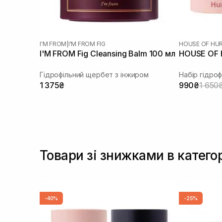
I'M FROM
|
I'M FROM FIG
HOUSE OF HU
I'M FROM Fig Cleansing Balm 100 мл
HOUSE OF H
Гідрофільний щербет з інжиром
Набір гідроф
1 375₴
990₴
1 650
Товари зі знижками в катего
-40%
-25%