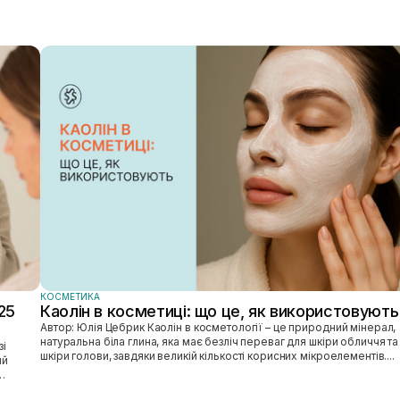
перегляну
КОСМЕТИКА
25
Каолін в косметиці: що це, як використовують
Автор: Юлія Цебрик Каолін в косметології – це природний мінерал,
натуральна біла глина, яка має безліч переваг для шкіри обличчя та
шкіри голови, завдяки великій кількості корисних мікроелементів....
ий