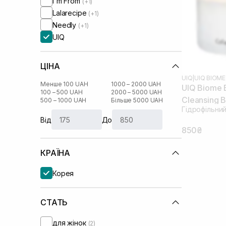
I'm From
(+1)
Lalarecipe
(+1)
Needly
(+1)
UIQ
ЦІНА
UIQ
|
UIQ BIOME
Менше 100 UAH
1000 – 2000 UAH
UIQ Biome B
100 – 500 UAH
2000 – 5000 UAH
Cleansing 
500 – 1000 UAH
Більше 5000 UAH
Гідрофільни
Від
До
850₴
КРАЇНА
Корея
СТАТЬ
для жінок
(2)