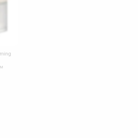
rming
ом