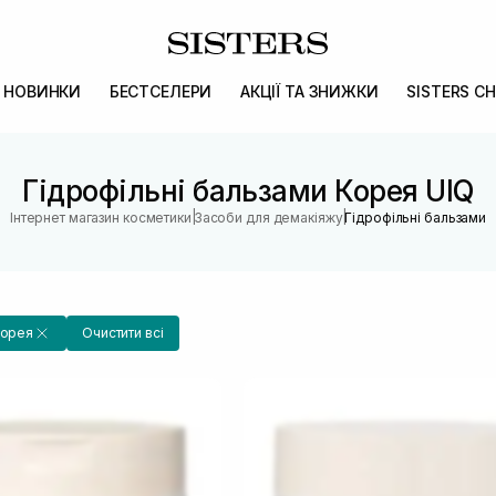
НОВИНКИ
БЕСТСЕЛЕРИ
АКЦІЇ ТА ЗНИЖКИ
SISTERS CH
Гідрофільні бальзами Корея UIQ
|
|
Інтернет магазин косметики
Засоби для демакіяжу
Гідрофільні бальзами
орея
Очистити всі