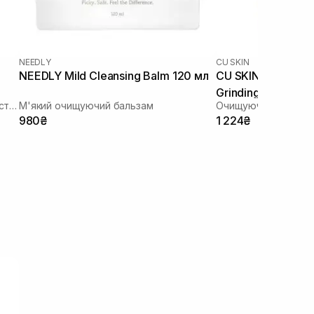
NEEDLY
CU SKIN
NEEDLY Mild Cleansing Balm 120 мл
CU SKIN Dr. Soluti
Grinding Cleansing
Очищувальний бальзам-гоммаж з екстрактом юдзу
М'який очищуючий бальзам
980₴
1 224₴