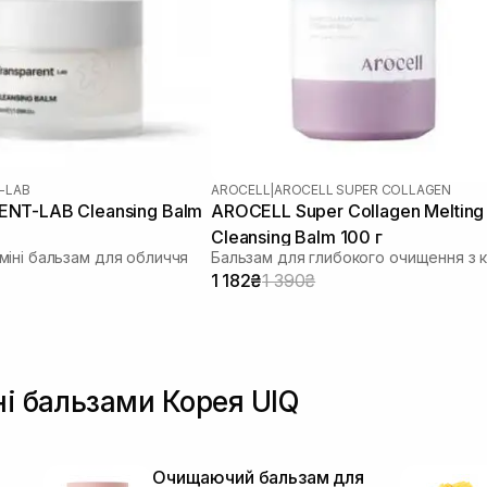
-LAB
AROCELL
|
AROCELL SUPER COLLAGEN
NT-LAB Cleansing Balm
AROCELL Super Collagen Melting
Cleansing Balm 100 г
іні бальзам для обличчя
1 182₴
1 390₴
ні бальзами Корея UIQ
Очищаючий бальзам для