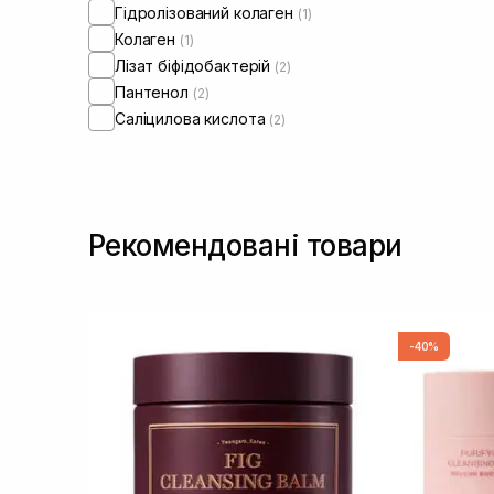
Шкіра обличчя з порушеним
Гідролізований колаген
(1)
мікробіомом
(2)
Колаген
(1)
Лізат біфідобактерій
(2)
Пантенол
(2)
Саліцилова кислота
(2)
Рекомендовані товари
-40%