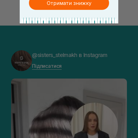
Отримати знижку
@sisters_stelmakh в Instagram
Підписатися