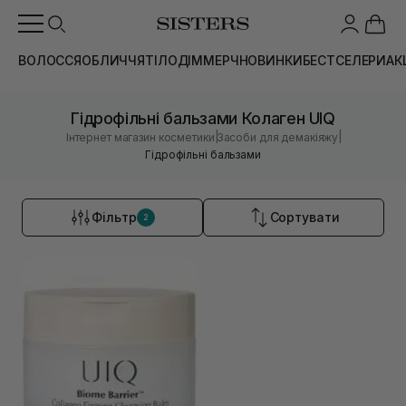
ВОЛОССЯ
ОБЛИЧЧЯ
ТІЛО
ДІМ
МЕРЧ
НОВИНКИ
БЕСТСЕЛЕРИ
АК
Гідрофільні бальзами Колаген UIQ
|
|
Інтернет магазин косметики
Засоби для демакіяжу
Гідрофільні бальзами
Фільтр
Сортувати
2