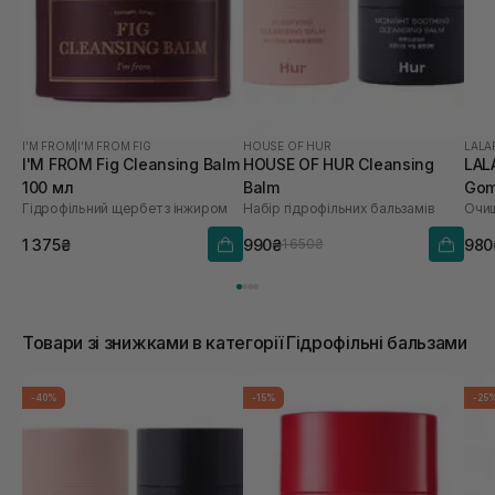
I'M FROM
|
I'M FROM FIG
HOUSE OF HUR
LALA
I'M FROM Fig Cleansing Balm
HOUSE OF HUR Cleansing
LAL
100 мл
Balm
Gom
Гідрофільний щербет з інжиром
Набір гідрофільних бальзамів
мл
1 375₴
990₴
980
1 650₴
Товари зі знижками в категорії Гідрофільні бальзами
-40%
-15%
-25