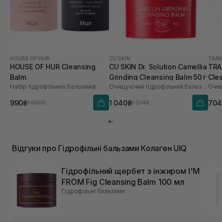
HOUSE OF HUR
CU SKIN
TRAN
HOUSE OF HUR Cleansing
CU SKIN Dr. Solution Camellia
TRA
Balm
Grinding Cleansing Balm 50 г
Cle
Набір гідрофільних бальзамів
Очищуючий гідрофільний бальзам з камелією
990₴
1 040₴
704
1 650₴
1 224₴
Відгуки про Гідрофільні бальзами Колаген UIQ
Гідрофільний щербет з інжиром I'M
FROM Fig Cleansing Balm 100 мл
Гідрофільні бальзами