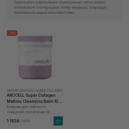
(прискорює відновлення пошкоджених клітин шкіри);
антивіковою (попереджає появу зморшок, покращує
еластичність шкіри) властивостями.
-15%
AROCELL
|
AROCELL SUPER COLLAGEN
AROCELL Super Collagen
Melting Cleansing Balm 100
Бальзам для глибокого
г
очищення з колагеном та
пептидами
1 182₴
1 390₴