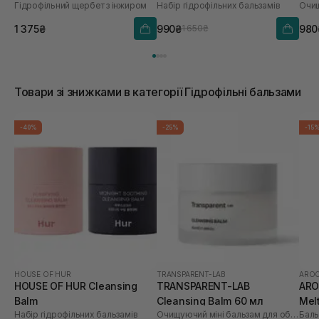
Гідрофільний щербет з інжиром
Набір гідрофільних бальзамів
мл
1 375₴
990₴
980
1 650₴
Товари зі знижками в категорії Гідрофільні бальзами
-40%
-25%
-15
HOUSE OF HUR
TRANSPARENT-LAB
AROC
HOUSE OF HUR Cleansing
TRANSPARENT-LAB
ARO
Balm
Cleansing Balm 60 мл
Mel
Набір гідрофільних бальзамів
Очищуючий міні бальзам для обличчя