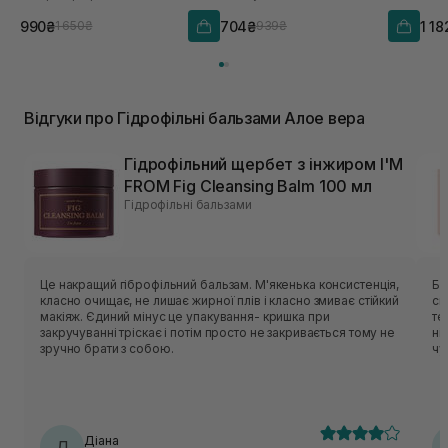
990₴
704₴
1 18
1 650₴
939₴
Відгуки про Гідрофільні бальзами Алое вера
Гідрофільний щербет з інжиром I'M
FROM Fig Cleansing Balm 100 мл
Гідрофільні бальзами
Це накращий гіброфільний бальзам. М'якенька консистенція,
Ба
класно очищає, не лишає жирної плів і класно змиває стійкий
ск
макіяж. Єдиний мінус це упакування- кришка при
те
закручуванні тріскає і потім просто не закривається тому не
ні
зручно брати з собою.
чу
Діана
Д