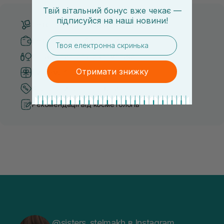
Твій вітальний бонус вже чекає —
підписуйся
на
наші новини!
Безкоштовна доставка від 3000 UAH
email
Безпечні способи оплати
Тільки оригінальна косметика
Отримати знижку
Система бонусів та лояльності
Кращі ціни та топ товари
Рекомендації від косметологів
@sisters_stelmakh в Instagram