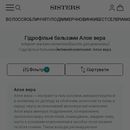
ВОЛОССЯ
ОБЛИЧЧЯ
ТІЛО
ДІМ
МЕРЧ
НОВИНКИ
БЕСТСЕЛЕРИ
АК
Гідрофільні бальзами Алое вера
|
|
Інтернет магазин косметики
Засоби для демакіяжу
|
Гідрофільні бальзами
Активний компонент: Алое вера
Фільтр
Сортувати
1
Алое вера
Алое вера — екстракт та гель рослини, використовується
в косметиці по догляду за обличчям, волоссям та тілом, в
першу чергу як інтенсивний зволожуючий компонент.
Алое вера зменшує подразнення, почервоніння,
заспокоює шкіру після опіків, пошкоджень, завдяки чому,
часто є основним компонентом в засобах після засмаги
та після гоління. Також володіє регенеруючою