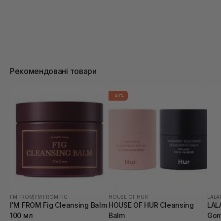
Рекомендовані товари
-40%
I'M FROM
|
I'M FROM FIG
HOUSE OF HUR
LALA
I'M FROM Fig Cleansing Balm
HOUSE OF HUR Cleansing
LAL
100 мл
Balm
Gom