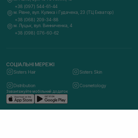
+38 (097) 544-61-44
м. Рівне, вул. Кулика і Гудачека, 23 (ТЦ Екватор)
+38 (068) 209-34-88
м. Луцьк, вул. Винниченка, 4
+38 (098) 076-60-62
СОЦІАЛЬНІ МЕРЕЖІ
Sisters Hair
Sisters Skin
Distribution
Cosmetology
Завантажуйте мобільний додаток
© 2026 sisters.co.ua. Всі права захищено