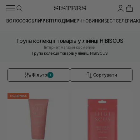
ВОЛОССЯ
ОБЛИЧЧЯ
ТІЛО
ДІМ
МЕРЧ
НОВИНКИ
БЕСТСЕЛЕРИ
АК
Група колекції товарів у лінійці HIBISCUS
|
Інтернет магазин косметики
Група колекції товарів у лінійці HIBISCUS
Фільтр
Сортувати
1
ПОДАРУНОК