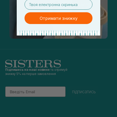
email
Отримати знижку
Підпишись на наші новини
та отримуй
знижку 5% на перше замовлення
Email
підписатись