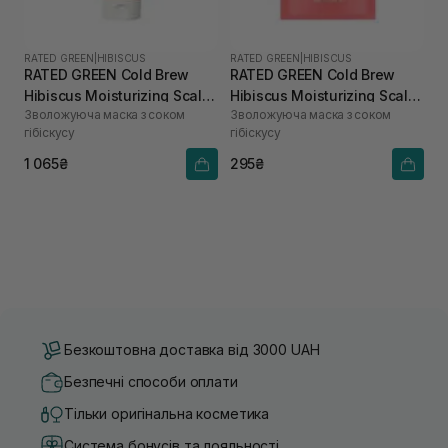
RATED GREEN
|
HIBISCUS
RATED GREEN
|
HIBISCUS
RATED GREEN Cold Brew
RATED GREEN Cold Brew
Hibiscus Moisturizing Scalp
Hibiscus Moisturizing Scalp
Зволожуюча маска з соком
Зволожуюча маска з соком
Pack 200 мл
Pack 50 мл
гібіскусу
гібіскусу
1 065₴
295₴
Безкоштовна доставка від 3000 UAH
Безпечні способи оплати
Тільки оригінальна косметика
Система бонусів та лояльності