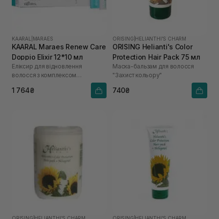
KAARAL
|
MARAES
ORISING
|
HELIANTHI'S CHARM
KAARAL Maraes Renew Care
ORISING Helianti's Color
Doppio Elixir 12*10 мл
Protection Hair Pack 75 мл
Еліксир для відновлення
Маска-бальзам для волосся
волосся з комплексом
"Захист кольору"
водоростей
1 764₴
740₴
ORISING
|
HELIANTHI'S CHARM
ORISING
|
HELIANTHI'S CHARM