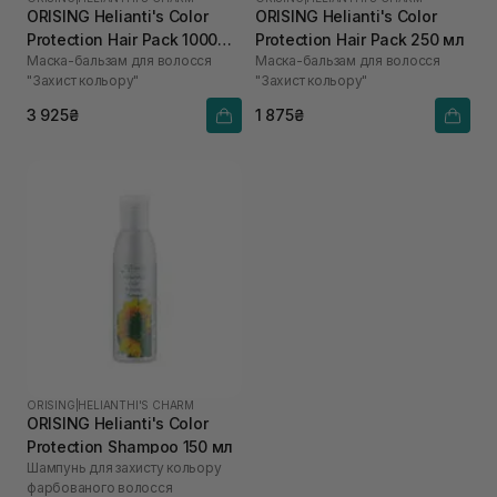
ORISING Helianti's Color
ORISING Helianti's Color
Protection Hair Pack 1000
Protection Hair Pack 250 мл
Маска-бальзам для волосся
Маска-бальзам для волосся
мл
"Захист кольору"
"Захист кольору"
3 925₴
1 875₴
ORISING
|
HELIANTHI'S CHARM
ORISING Helianti's Color
Protection Shampoo 150 мл
Шампунь для захисту кольору
фарбованого волосся