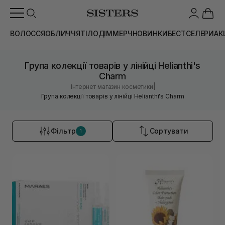
ВОЛОССЯ
ОБЛИЧЧЯ
ТІЛО
ДІМ
МЕРЧ
НОВИНКИ
БЕСТСЕЛЕРИ
АК
Група колекції товарів у лінійці Helianthi's
Charm
|
Інтернет магазин косметики
Група колекції товарів у лінійці Helianthi's Charm
Фільтр
Сортувати
1