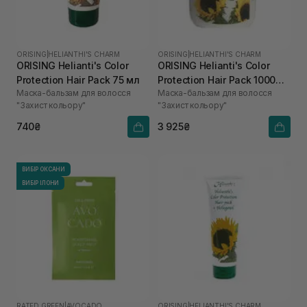
ORISING
|
HELIANTHI'S CHARM
ORISING
|
HELIANTHI'S CHARM
ORISING Helianti's Color
ORISING Helianti's Color
Protection Hair Pack 75 мл
Protection Hair Pack 1000
Маска-бальзам для волосся
Маска-бальзам для волосся
мл
"Захист кольору"
"Захист кольору"
740₴
3 925₴
ВИБІР ОКСАНИ
ВИБІР ІЛОНИ
RATED GREEN
|
AVOCADO
ORISING
|
HELIANTHI'S CHARM