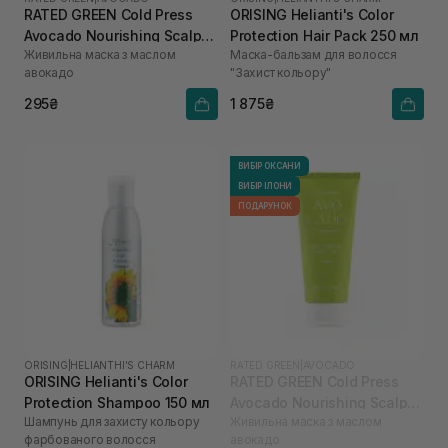
RATED GREEN Cold Press
ORISING Helianti's Color
Avocado Nourishing Scalp
Protection Hair Pack 250 мл
Живильна маска з маслом
Маска-бальзам для волосся
Pack 50 мл
авокадо
"Захист кольору"
295₴
1 875₴
ВИБІР ОКСАНИ
ВИБІР ІЛОНИ
ПОДАРУНОК
ORISING
|
HELIANTHI'S CHARM
RATED GREEN
|
AVOCADO
ORISING Helianti's Color
RATED GREEN Cold Press
Protection Shampoo 150 мл
Avocado Nourishing Scalp
Шампунь для захисту кольору
Живильна маска з маслом
Pack 200 мл
фарбованого волосся
авокадо