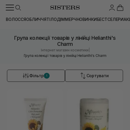
ВОЛОССЯ
ОБЛИЧЧЯ
ТІЛО
ДІМ
МЕРЧ
НОВИНКИ
БЕСТСЕЛЕРИ
АК
Група колекції товарів у лінійці Helianthi's
Charm
|
Інтернет магазин косметики
Група колекції товарів у лінійці Helianthi's Charm
Фільтр
Сортувати
1