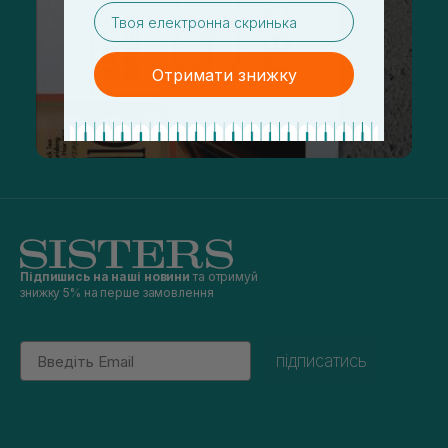
email
Отримати знижку
Підпишись на наші новини
та отримуй
знижку 5% на перше замовлення
Email
підписатись