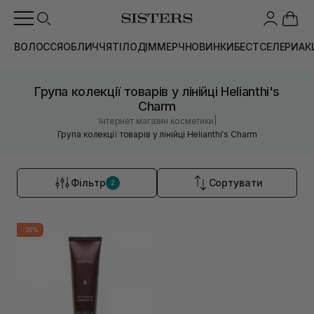
ВОЛОССЯ
ОБЛИЧЧЯ
ТІЛО
ДІМ
МЕРЧ
НОВИНКИ
БЕСТСЕЛЕРИ
АК
Група колекції товарів у лінійці Helianthi's
Charm
|
Інтернет магазин косметики
Група колекції товарів у лінійці Helianthi's Charm
Фільтр
Сортувати
2
-20%