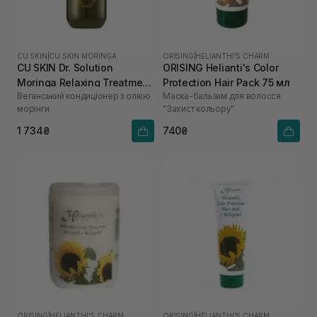
CU SKIN
|
CU SKIN MORINGA
ORISING
|
HELIANTHI'S CHARM
CU SKIN Dr. Solution
ORISING Helianti's Color
Moringa Relaxing Treatment
Protection Hair Pack 75 мл
Веганський кондиціонер з олією
Маска-бальзам для волосся
400 мл
морінги
"Захист кольору"
1 734₴
740₴
ORISING
|
HELIANTHI'S CHARM
ORISING
|
HELIANTHI'S CHARM