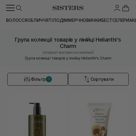
ВОЛОССЯ
ОБЛИЧЧЯ
ТІЛО
ДІМ
МЕРЧ
НОВИНКИ
БЕСТСЕЛЕРИ
АК
Група колекції товарів у лінійці Helianthi's
Charm
|
Інтернет магазин косметики
Група колекції товарів у лінійці Helianthi's Charm
Фільтр
Сортувати
1