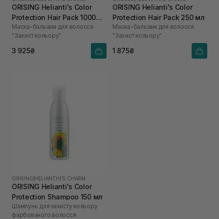
ORISING Helianti's Color
ORISING Helianti's Color
Protection Hair Pack 1000
Protection Hair Pack 250 мл
Маска-бальзам для волосся
Маска-бальзам для волосся
мл
"Захист кольору"
"Захист кольору"
3 925₴
1 875₴
ORISING
|
HELIANTHI'S CHARM
ORISING Helianti's Color
Protection Shampoo 150 мл
Шампунь для захисту кольору
фарбованого волосся