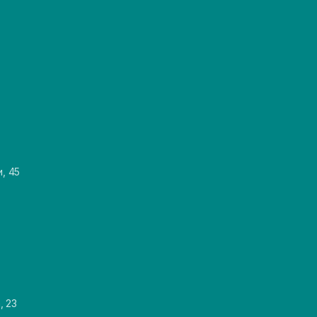
и, 45
, 23