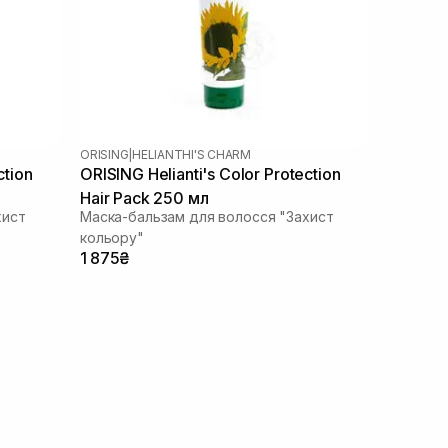
ORISING
|
HELIANTHI'S CHARM
ction
ORISING Helianti's Color Protection
Hair Pack 250 мл
хист
Маска-бальзам для волосся "Захист
кольору"
1 875₴