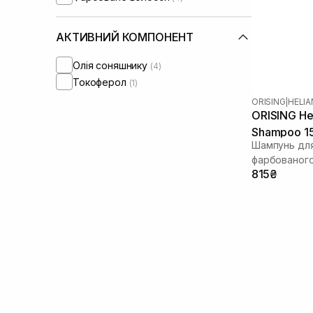
АКТИВНИЙ КОМПОНЕНТ
Олія соняшнику
(4)
Токоферол
(1)
ORISING
|
HELIA
ORISING Hel
Shampoo 1
Шампунь для
фарбованого
815₴