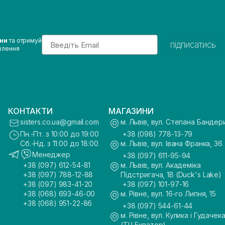
Email
ини
та отримуй
підписатись
влення
КОНТАКТИ
МАГАЗИНИ
sisters.co.ua@gmail.com
м. Львів, вул. Степана Бандер
Пн.-Пт. з 10:00 до 19:00
+38 (098) 778-13-79
Сб.-Нд. з 11:00 до 18:00
м. Львів, вул. Івана Франка, 36
Менеджер
+38 (097) 611-95-94
+38 (097) 612-54-81
м. Львів, вул. Академіка
+38 (097) 788-12-88
Підстригача, 1В (Duck's Lake)
+38 (097) 983-41-20
+38 (097) 101-97-16
+38 (068) 693-46-00
м. Рівне, вул. 16-го Липня, 15
+38 (068) 951-22-86
+38 (097) 544-61-44
м. Рівне, вул. Кулика і Гудачека
(ТЦ Екватор)