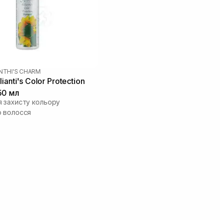
NTHI'S CHARM
ianti's Color Protection
50 мл
 захисту кольору
 волосся