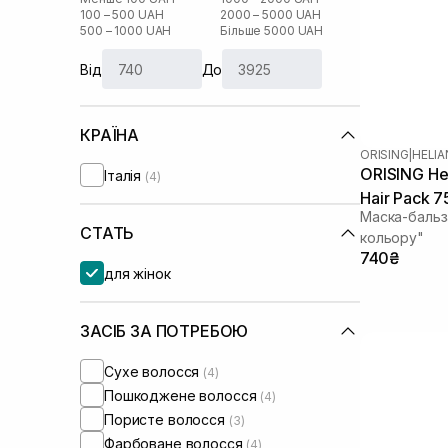
100 – 500 UAH
2000 – 5000 UAH
500 – 1000 UAH
Більше 5000 UAH
Від
До
КРАЇНА
ORISING
|
HELIA
ORISING Hel
Італія
(4)
Hair Pack 7
Маска-бальз
СТАТЬ
кольору"
740₴
для жінок
ЗАСІБ ЗА ПОТРЕБОЮ
Сухе волосся
(4)
Пошкоджене волосся
(4)
Пористе волосся
(3)
Фарбоване волосся
(4)