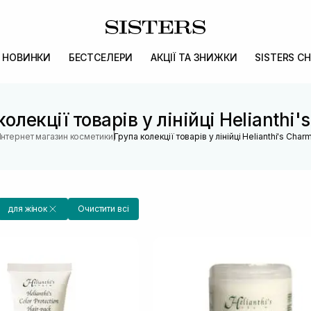
НОВИНКИ
БЕСТСЕЛЕРИ
АКЦІЇ ТА ЗНИЖКИ
SISTERS CH
колекції товарів у лінійці Helianthi'
|
Інтернет магазин косметики
Група колекції товарів у лінійці Helianthi's Char
для жінок
Очистити всі