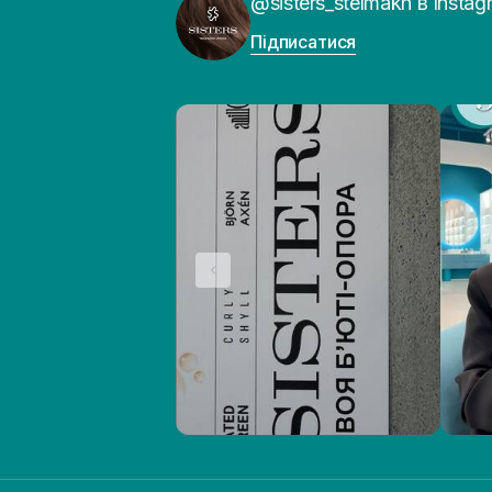
@sisters_stelmakh в Instag
Підписатися