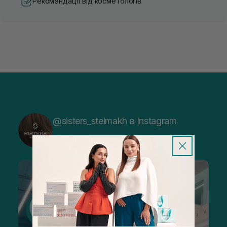
Рекомендації від косметологів
@sisters_stelmakh в Instagram
Підписатися