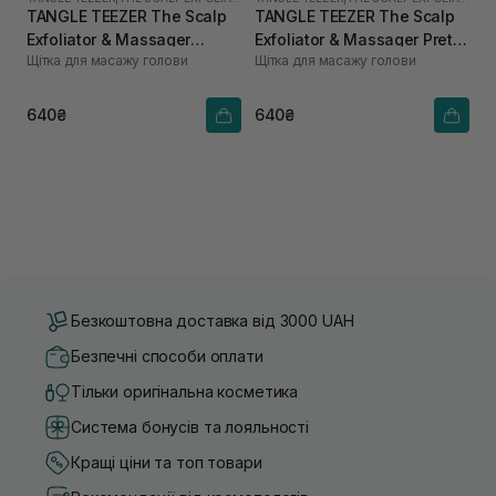
TANGLE TEEZER The Scalp
TANGLE TEEZER The Scalp
Exfoliator & Massager
Exfoliator & Massager Pretty
Щітка для масажу голови
Щітка для масажу голови
Lavender Lite
Pink
640₴
640₴
Безкоштовна доставка від 3000 UAH
Безпечні способи оплати
Тільки оригінальна косметика
Система бонусів та лояльності
Кращі ціни та топ товари