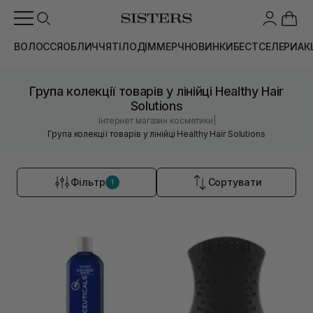
ВОЛОССЯ
ОБЛИЧЧЯ
ТІЛО
ДІМ
МЕРЧ
НОВИНКИ
БЕСТСЕЛЕРИ
АК
Група колекції товарів у лінійці Healthy Hair
Solutions
|
Інтернет магазин косметики
Група колекції товарів у лінійці Healthy Hair Solutions
Фільтр
Сортувати
1