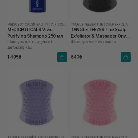
MEDICEUTICALS
|
HEALTHY HAIR SOLUTIONS
TANGLE TEEZER
|
THE SCALP EXFOLIATOR AND MASSAGER
MEDICEUTICALS Vivid
TANGLE TEEZER The Scalp
Purifying Shampoo 250 мл
Exfoliator & Massager Onyx
Шампунь для очищення і
Щітка для масажу голови
Black
детоксифікації
1 495₴
640₴
TANGLE TEEZER
|
THE SCALP EXFOLIATOR AND MASSAGER
TANGLE TEEZER
|
THE SCALP EXFOLIATOR AND MASSAGER