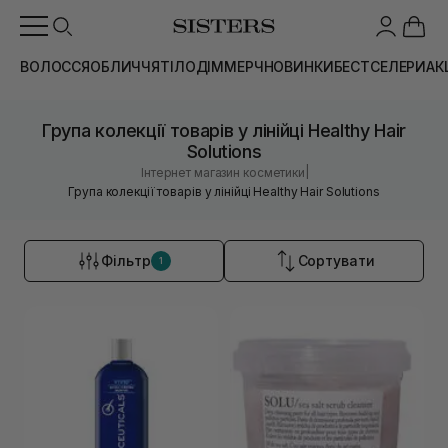
ВОЛОССЯ
ОБЛИЧЧЯ
ТІЛО
ДІМ
МЕРЧ
НОВИНКИ
БЕСТСЕЛЕРИ
АК
Група колекції товарів у лінійці Healthy Hair
Solutions
|
Інтернет магазин косметики
Група колекції товарів у лінійці Healthy Hair Solutions
Фільтр
Сортувати
1