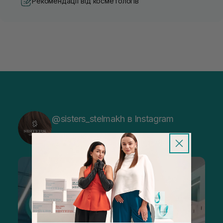
Рекомендації від косметологів
@sisters_stelmakh в Instagram
Підписатися