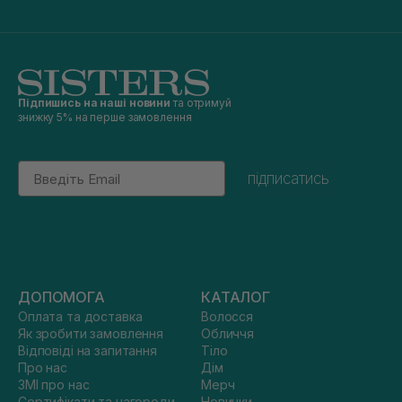
Підпишись на наші новини
та отримуй
знижку 5% на перше замовлення
Email
підписатись
ДОПОМОГА
КАТАЛОГ
Оплата та доставка
Волосся
Як зробити замовлення
Обличчя
Відповіді на запитання
Тіло
Про нас
Дім
ЗМІ про нас
Мерч
Сертифікати та нагороди
Новинки