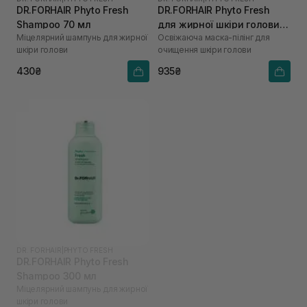
DR.FORHAIR Phyto Fresh
DR.FORHAIR Phyto Fresh
Shampoo 70 мл
для жирної шкіри голови
Міцелярний шампунь для жирної
Освіжаюча маска-пілінг для
200 мл
шкіри голови
очищення шкіри голови
430₴
935₴
DR. FORHAIR
|
PHYTO FRESH
DR.FORHAIR Phyto Fresh
Shampoo 300 мл
Міцелярний шампунь для жирної
шкіри голови