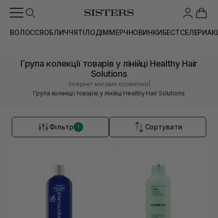
ВОЛОССЯ
ОБЛИЧЧЯ
ТІЛО
ДІМ
МЕРЧ
НОВИНКИ
БЕСТСЕЛЕРИ
АК
Група колекції товарів у лінійці Healthy Hair
Solutions
|
Інтернет магазин косметики
Група колекції товарів у лінійці Healthy Hair Solutions
Фільтр
Сортувати
1