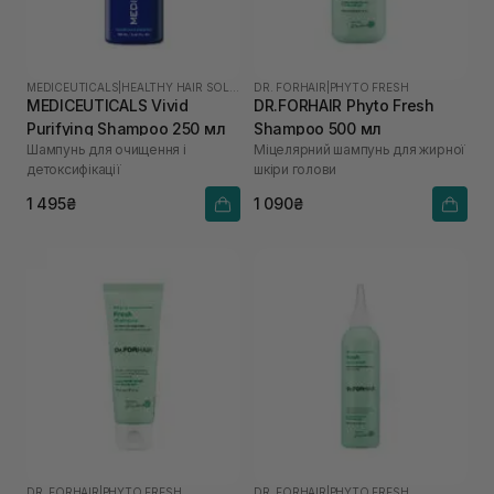
MEDICEUTICALS
|
HEALTHY HAIR SOLUTIONS
DR. FORHAIR
|
PHYTO FRESH
MEDICEUTICALS Vivid
DR.FORHAIR Phyto Fresh
Purifying Shampoo 250 мл
Shampoo 500 мл
Шампунь для очищення і
Міцелярний шампунь для жирної
детоксифікації
шкіри голови
1 495₴
1 090₴
DR. FORHAIR
|
PHYTO FRESH
DR. FORHAIR
|
PHYTO FRESH