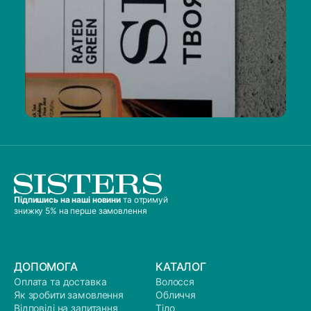
Підпишись на наші новини
та отримуй
знижку 5% на перше замовлення
ДОПОМОГА
КАТАЛОГ
Оплата та доставка
Волосся
Як зробити замовлення
Обличчя
Відповіді на запитання
Тіло