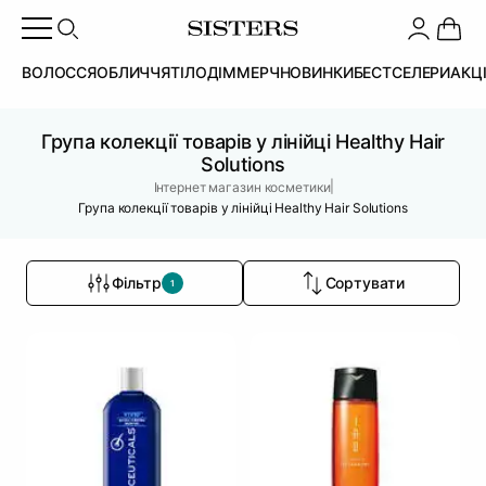
ВОЛОССЯ
ОБЛИЧЧЯ
ТІЛО
ДІМ
МЕРЧ
НОВИНКИ
БЕСТСЕЛЕРИ
АКЦ
Група колекції товарів у лінійці Healthy Hair
Solutions
|
Інтернет магазин косметики
Група колекції товарів у лінійці Healthy Hair Solutions
Фільтр
Сортувати
1