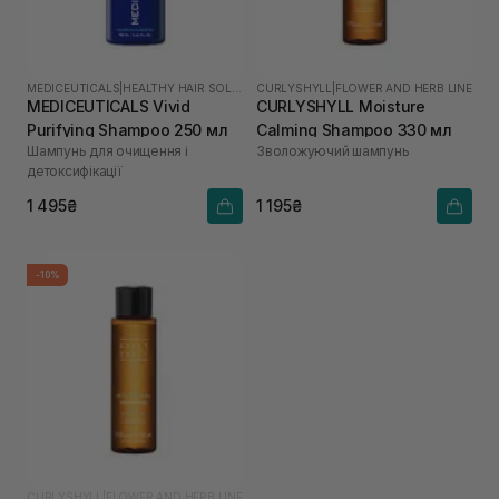
MEDICEUTICALS
|
HEALTHY HAIR SOLUTIONS
CURLYSHYLL
|
FLOWER AND HERB LINE
MEDICEUTICALS Vivid
CURLYSHYLL Moisture
Purifying Shampoo 250 мл
Calming Shampoo 330 мл
Шампунь для очищення і
Зволожуючий шампунь
детоксифікації
1 495₴
1 195₴
-10%
CURLYSHYLL
|
FLOWER AND HERB LINE