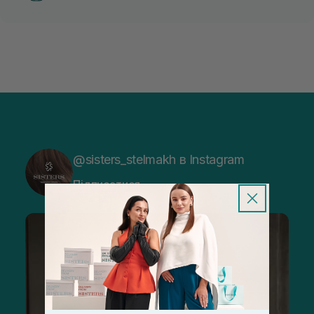
@sisters_stelmakh в Instagram
Підписатися