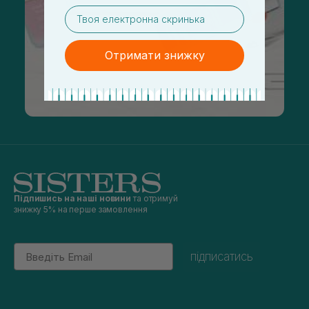
email
Отримати знижку
Підпишись на наші новини
та отримуй
знижку 5% на перше замовлення
Email
підписатись