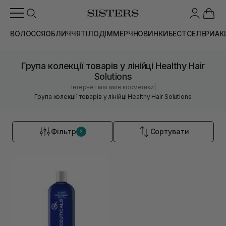
ВОЛОССЯ
ОБЛИЧЧЯ
ТІЛО
ДІМ
МЕРЧ
НОВИНКИ
БЕСТСЕЛЕРИ
АК
Група колекції товарів у лінійці Healthy Hair
Solutions
|
Інтернет магазин косметики
Група колекції товарів у лінійці Healthy Hair Solutions
Фільтр
Сортувати
2