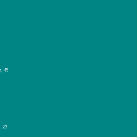
и, 45
, 23