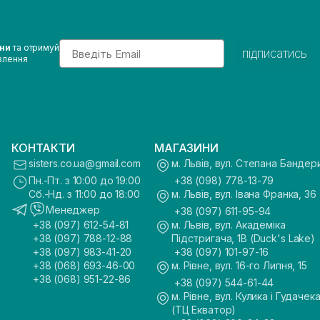
Email
ини
та отримуй
підписатись
влення
КОНТАКТИ
МАГАЗИНИ
sisters.co.ua@gmail.com
м. Львів, вул. Степана Бандер
Пн.-Пт. з 10:00 до 19:00
+38 (098) 778-13-79
Сб.-Нд. з 11:00 до 18:00
м. Львів, вул. Івана Франка, 36
Менеджер
+38 (097) 611-95-94
+38 (097) 612-54-81
м. Львів, вул. Академіка
+38 (097) 788-12-88
Підстригача, 1В (Duck's Lake)
+38 (097) 983-41-20
+38 (097) 101-97-16
+38 (068) 693-46-00
м. Рівне, вул. 16-го Липня, 15
+38 (068) 951-22-86
+38 (097) 544-61-44
м. Рівне, вул. Кулика і Гудачека
(ТЦ Екватор)