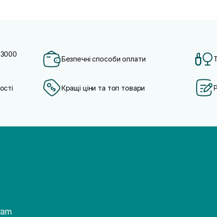
 3000
Безпечні способи оплати
ості
Кращі ціни та топ товари
ram