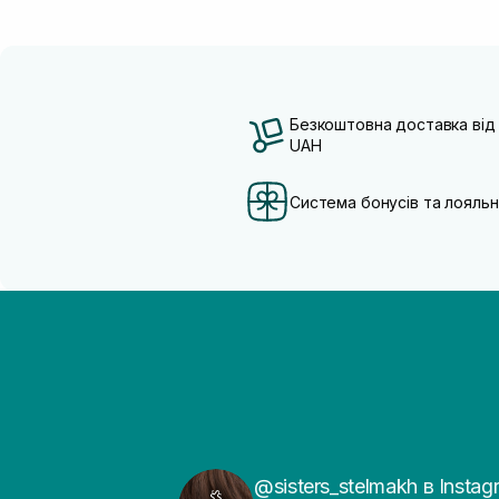
Безкоштовна доставка від
UAH
Система бонусів та лояльн
@sisters_stelmakh в Instag