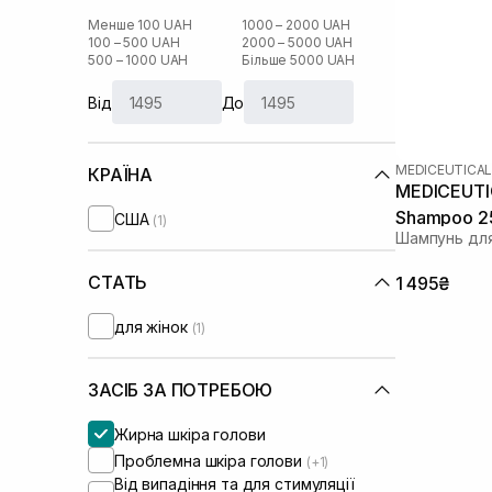
Менше 100 UAH
1000 – 2000 UAH
100 – 500 UAH
2000 – 5000 UAH
500 – 1000 UAH
Більше 5000 UAH
Від
До
MEDICEUTICA
КРАЇНА
MEDICEUTIC
Shampoo 2
США
(1)
Шампунь для
СТАТЬ
1 495₴
для жінок
(1)
ЗАСІБ ЗА ПОТРЕБОЮ
Жирна шкіра голови
Проблемна шкіра голови
(+1)
Від випадіння та для стимуляції