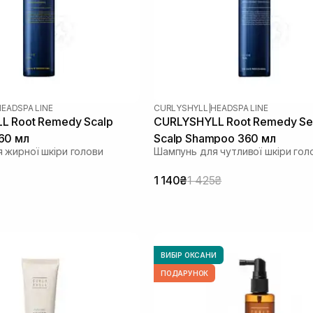
HEADSPA LINE
CURLYSHYLL
|
HEADSPA LINE
L Root Remedy Scalp
CURLYSHYLL Root Remedy Sen
60 мл
Scalp Shampoo 360 мл
 жирної шкіри голови
Шампунь для чутливої шкіри гол
1 140₴
1 425₴
ВИБІР ОКСАНИ
ПОДАРУНОК