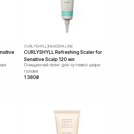
CURLYSHYLL
|
HEADSPA LINE
sitive
CURLYSHYLL Refreshing Scaler for
Sensitive Scalp 120 мл
ови
Очищаючий пілінг для чутливої шкіри
голови
1 380₴