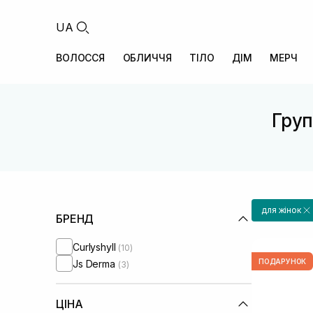
UA
ВОЛОССЯ
ОБЛИЧЧЯ
ТІЛО
ДІМ
МЕРЧ
Груп
для жінок
БРЕНД
Curlyshyll
(10)
ПОДАРУНОК
Js Derma
(3)
ЦІНА