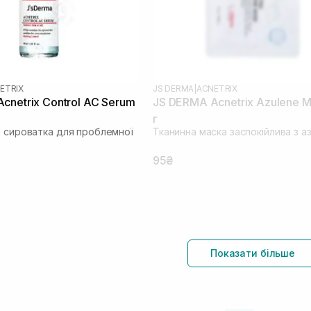
ETRIX
JS DERMA
|
ACNETRIX
cnetrix Control AC Serum
JS DERMA Acnetrix Azulene M
г
а сироватка для проблемної
Тканинна маска заспокійлива з а
95₴
Показати більше