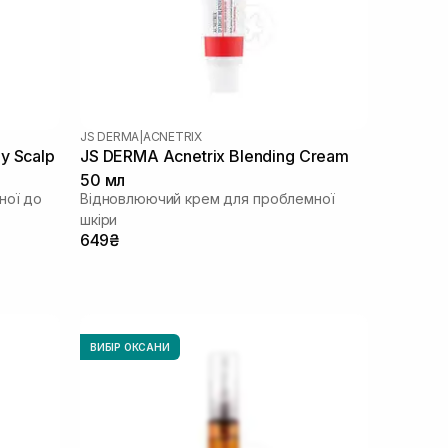
JS DERMA
|
ACNETRIX
y Scalp
JS DERMA Acnetrix Blending Cream
50 мл
ної до
Відновлюючий крем для проблемної
шкіри
649₴
ВИБІР ОКСАНИ