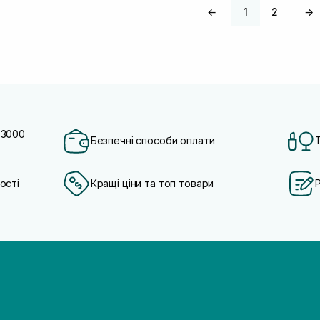
←
1
2
→
 3000
Безпечні способи оплати
ості
Кращі ціни та топ товари