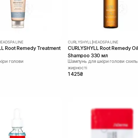
HEADSPA LINE
CURLYSHYLL
|
HEADSPA LINE
L Root Remedy Treatment
CURLYSHYLL Root Remedy Oil
Shampoo 330 мл
кіри голови
Шампунь для шкіри голови схиль
жирності
1 425₴