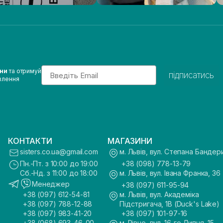
Email
ини
та отримуй
підписатись
влення
КОНТАКТИ
МАГАЗИНИ
sisters.co.ua@gmail.com
м. Львів, вул. Степана Бандер
Пн.-Пт. з 10:00 до 19:00
+38 (098) 778-13-79
Сб.-Нд. з 11:00 до 18:00
м. Львів, вул. Івана Франка, 36
Менеджер
+38 (097) 611-95-94
+38 (097) 612-54-81
м. Львів, вул. Академіка
+38 (097) 788-12-88
Підстригача, 1В (Duck's Lake)
+38 (097) 983-41-20
+38 (097) 101-97-16
+38 (068) 693-46-00
м. Рівне, вул. 16-го Липня, 15