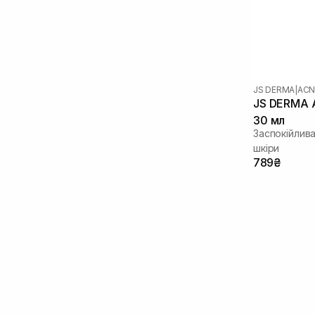
Цинк
(1)
Чайне дерево
(1)
JS DERMA
|
ACN
JS DERMA A
30 мл
Заспокійлив
шкіри
789₴