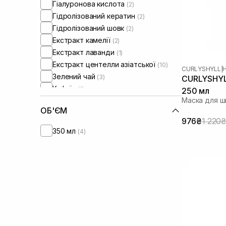
Гіалуронова кислота
(2)
Від лупи
(1)
Гідролізований кератин
(2)
Тонке волосся
(3)
Гідролізований шовк
(2)
Ламке волосся
(1)
Екстракт камелії
(2)
Для обʼєму волосся
(2)
Екстракт лаванди
(1)
Сироватки від постакне
(1)
Екстракт центелли азіатської
(10)
CURLYSHYLL
|
Зелений чай
(3)
CURLYSHYL
Кофеїн
(1)
250 мл
Маска для ш
Ментол
(5)
ОБ'ЄМ
Ніацинамід
(6)
976₴
1 220₴
Олія авокадо
(2)
350 мл
(4)
Олія аргани
(4)
Олія ши
(2)
Пантенол
(4)
Протеїни
(2)
Протеїни пшениці
(2)
Розмарин
(1)
Саліцилова кислота
(2)
Сечовина
(1)