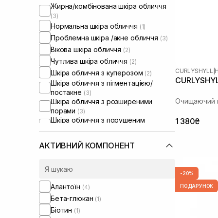
Жирна/комбінована шкіра обличчя
(3)
Нормальна шкіра обличчя
(1)
Проблемна шкіра /акне обличчя
(3)
Вікова шкіра обличчя
(2)
Чутлива шкіра обличчя
(2)
CURLYSHYLL
|
Шкіра обличчя з куперозом
(2)
CURLYSHYLL
Шкіра обличчя з пігментацією/
постакне
(3)
Очищаючий п
Шкіра обличчя з розширеними
порами
(3)
Шкіра обличчя з порушеним
1 380₴
барʼєром
(2)
Шкіра обличчя з порушеним
АКТИВНИЙ КОМПОНЕНТ
мікробіомом
(1)
Жирна шкіра голови
(6)
Суха шкіра голови
(2)
-20%
Чутлива шкіра голови
(4)
Алантоїн
ПОДАРУНОК
(4)
Проблемна шкіра голови
(4)
Бета-глюкан
(1)
Від випадіння та для стимуляції
Біотин
(1)
росту волосся
(6)