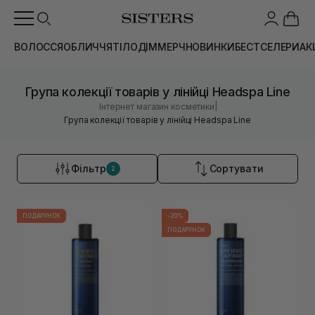
ВОЛОССЯ
ОБЛИЧЧЯ
ТІЛО
ДІМ
МЕРЧ
НОВИНКИ
БЕСТСЕЛЕРИ
АК
Група колекції товарів у лінійці Headspa Line
|
Інтернет магазин косметики
Група колекції товарів у лінійці Headspa Line
Фільтр
Сортувати
2
ПОДАРУНОК
-20%
ПОДАРУНОК