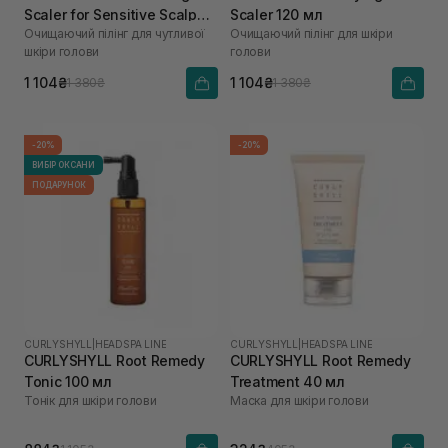
Scaler for Sensitive Scalp
Scaler 120 мл
Очищаючий пілінг для чутливої
Очищаючий пілінг для шкіри
120 мл
шкіри голови
голови
1 104₴
1 104₴
1 380₴
1 380₴
-20%
-20%
ВИБІР ОКСАНИ
ПОДАРУНОК
CURLYSHYLL
|
HEADSPA LINE
CURLYSHYLL
|
HEADSPA LINE
CURLYSHYLL Root Remedy
CURLYSHYLL Root Remedy
Tonic 100 мл
Treatment 40 мл
Тонік для шкіри голови
Маска для шкіри голови