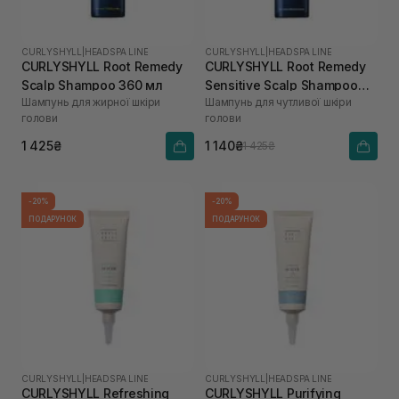
CURLYSHYLL
|
HEADSPA LINE
CURLYSHYLL
|
HEADSPA LINE
CURLYSHYLL Root Remedy
CURLYSHYLL Root Remedy
Scalp Shampoo 360 мл
Sensitive Scalp Shampoo
Шампунь для жирної шкіри
Шампунь для чутливої шкіри
360 мл
голови
голови
1 425₴
1 140₴
1 425₴
-20%
-20%
ПОДАРУНОК
ПОДАРУНОК
CURLYSHYLL
|
HEADSPA LINE
CURLYSHYLL
|
HEADSPA LINE
CURLYSHYLL Refreshing
CURLYSHYLL Purifying