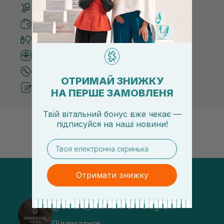
Безкоштовна доставка від 3000 UAH
Безпечні способи оплати
Тільки оригінальна косметика
Система бонусів та лояльності
Кращі ціни та топ товари
ОТРИМАЙ ЗНИЖКУ
Рекомендації від косметологів
НА ПЕРШЕ ЗАМОВЛЕНЯ
Твій вітальний бонус вже чекає —
підписуйся
на
наші новини!
email
Отримати знижку
@sisters_stelmakh в Instagram
Підписатися