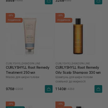
884₴
324₴
1 105₴
405₴
-20%
-20%
ПОДАРУНОК
ПОДАРУНОК
CURLYSHYLL
|
HEADSPA LINE
CURLYSHYLL
|
HEADSPA LINE
CURLYSHYLL Root Remedy
CURLYSHYLL Root Remedy
Treatment 250 мл
Oily Scalp Shampoo 330 мл
Маска для шкіри голови
Шампунь для шкіри голови
схильної до жирності
976₴
1 140₴
1 220₴
1 425₴
-20%
-20%