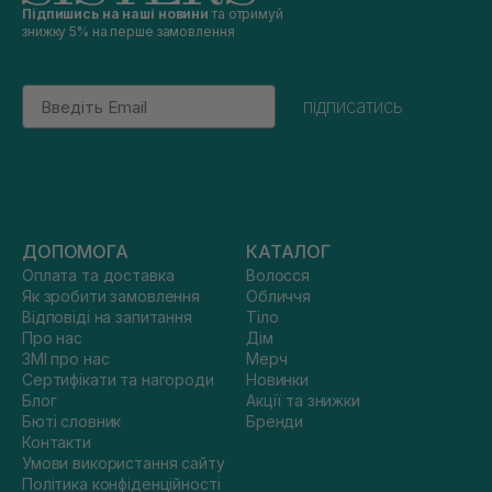
Підпишись на наші новини
та отримуй
знижку 5% на перше замовлення
Email
підписатись
ДОПОМОГА
КАТАЛОГ
Оплата та доставка
Волосся
Як зробити замовлення
Обличчя
Відповіді на запитання
Тіло
Про нас
Дім
ЗМІ про нас
Мерч
Сертифікати та нагороди
Новинки
Блог
Акції та знижки
Бюті словник
Бренди
Контакти
Умови використання сайту
Політика конфіденційності