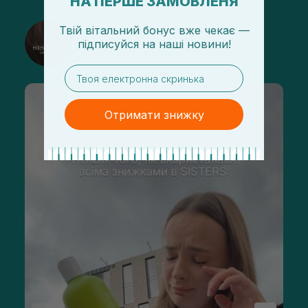
НА ПЕРШЕ ЗАМОВЛЕНЯ
Твій вітальний бонус вже чекає —
@sisters_stelmakh в Instagram
підписуйся
на
наші новини!
Підписатися
email
Отримати знижку