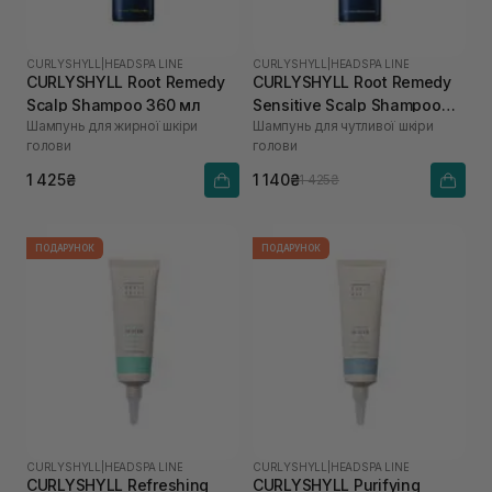
CURLYSHYLL
|
HEADSPA LINE
CURLYSHYLL
|
HEADSPA LINE
CURLYSHYLL Root Remedy
CURLYSHYLL Root Remedy
Scalp Shampoo 360 мл
Sensitive Scalp Shampoo
Шампунь для жирної шкіри
Шампунь для чутливої шкіри
360 мл
голови
голови
1 425₴
1 140₴
1 425₴
ПОДАРУНОК
ПОДАРУНОК
CURLYSHYLL
|
HEADSPA LINE
CURLYSHYLL
|
HEADSPA LINE
CURLYSHYLL Refreshing
CURLYSHYLL Purifying