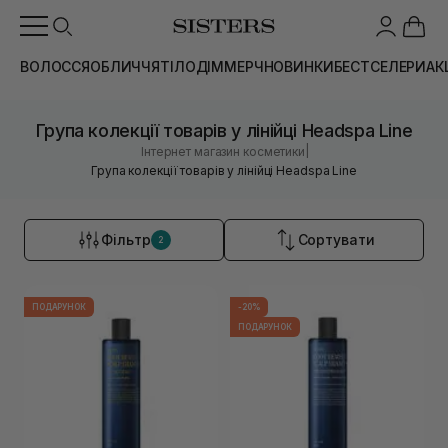
ВОЛОССЯ
ОБЛИЧЧЯ
ТІЛО
ДІМ
МЕРЧ
НОВИНКИ
БЕСТСЕЛЕРИ
АК
Група колекції товарів у лінійці Headspa Line
|
Інтернет магазин косметики
Група колекції товарів у лінійці Headspa Line
Фільтр
Сортувати
2
ПОДАРУНОК
-20%
ПОДАРУНОК