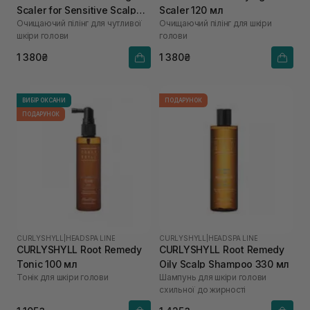
Scaler for Sensitive Scalp
Scaler 120 мл
Очищаючий пілінг для чутливої
Очищаючий пілінг для шкіри
120 мл
шкіри голови
голови
1 380₴
1 380₴
ВИБІР ОКСАНИ
ПОДАРУНОК
ПОДАРУНОК
CURLYSHYLL
|
HEADSPA LINE
CURLYSHYLL
|
HEADSPA LINE
CURLYSHYLL Root Remedy
CURLYSHYLL Root Remedy
Tonic 100 мл
Oily Scalp Shampoo 330 мл
Тонік для шкіри голови
Шампунь для шкіри голови
схильної до жирності