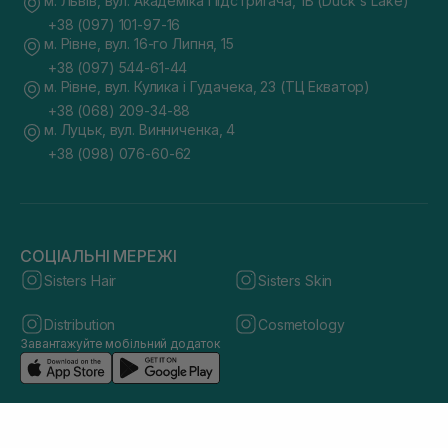
м. Львів, вул. Академіка Підстригача, 1В (Duck's Lake)
+38 (097) 101-97-16
м. Рівне, вул. 16-го Липня, 15
+38 (097) 544-61-44
м. Рівне, вул. Кулика і Гудачека, 23 (ТЦ Екватор)
+38 (068) 209-34-88
м. Луцьк, вул. Винниченка, 4
+38 (098) 076-60-62
СОЦІАЛЬНІ МЕРЕЖІ
Sisters Hair
Sisters Skin
Distribution
Cosmetology
Завантажуйте мобільний додаток