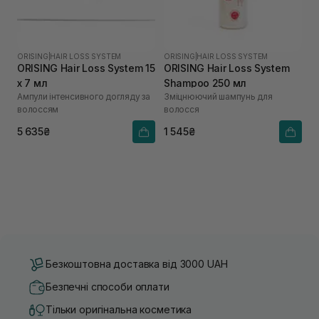
ORISING
|
HAIR LOSS SYSTEM
ORISING
|
HAIR LOSS SYSTEM
ORISING Hair Loss System 15
ORISING Hair Loss System
х 7 мл
Shampoo 250 мл
Ампули інтенсивного догляду за
Зміцнюючий шампунь для
волоссям
волосся
5 635₴
1 545₴
Безкоштовна доставка від 3000 UAH
Безпечні способи оплати
Тільки оригінальна косметика