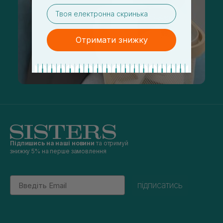
email
Отримати знижку
Підпишись на наші новини
та отримуй
знижку 5% на перше замовлення
Email
підписатись