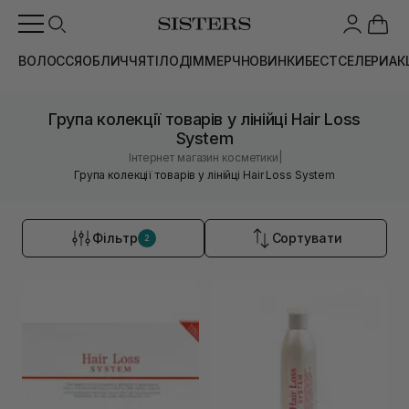
ВОЛОССЯ
ОБЛИЧЧЯ
ТІЛО
ДІМ
МЕРЧ
НОВИНКИ
БЕСТСЕЛЕРИ
АК
Група колекції товарів у лінійці Hair Loss
System
|
Інтернет магазин косметики
Група колекції товарів у лінійці Hair Loss System
Фільтр
Сортувати
2