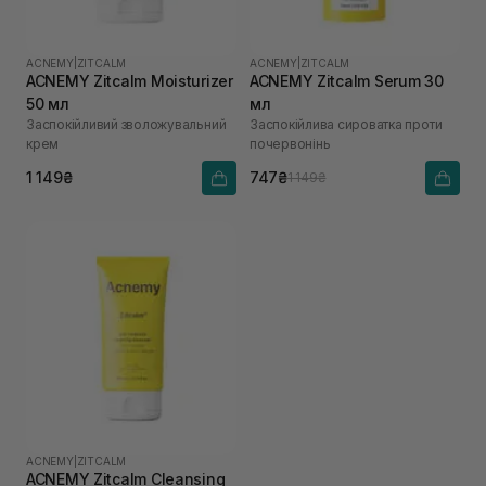
ACNEMY
|
ZITCALM
ACNEMY
|
ZITCALM
ACNEMY Zitcalm Moisturizer
ACNEMY Zitcalm Serum 30
50 мл
мл
Заспокійливий зволожувальний
Заспокійлива сироватка проти
крем
почервонінь
1 149₴
747₴
1 149₴
ACNEMY
|
ZITCALM
ACNEMY Zitcalm Cleansing