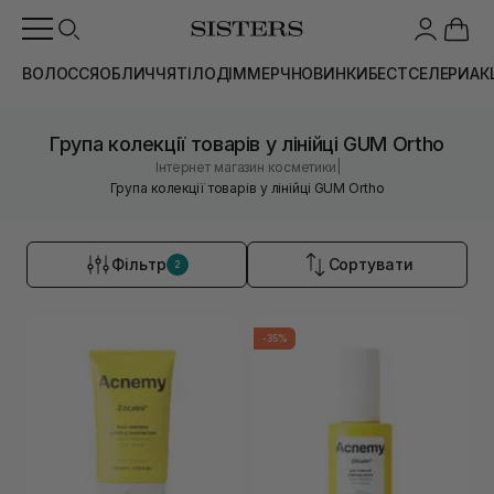
ВОЛОССЯ
ОБЛИЧЧЯ
ТІЛО
ДІМ
МЕРЧ
НОВИНКИ
БЕСТСЕЛЕРИ
АК
Група колекції товарів у лінійці GUM Ortho
|
Інтернет магазин косметики
Група колекції товарів у лінійці GUM Ortho
Фільтр
Сортувати
2
-35%