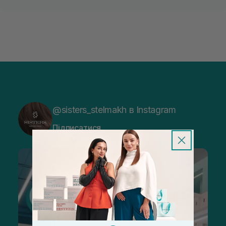
@sisters_stelmakh в Instagram
Підписатися