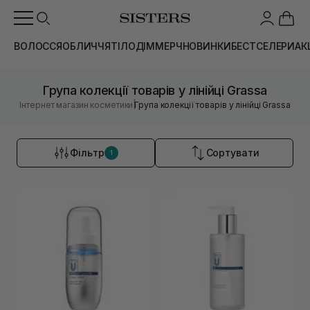
ВОЛОССЯ
ОБЛИЧЧЯ
ТІЛО
ДІМ
МЕРЧ
НОВИНКИ
БЕСТСЕЛЕРИ
АК
Група колекції товарів у лінійці Grassa
|
Інтернет магазин косметики
Група колекції товарів у лінійці Grassa
Фільтр
Сортувати
1