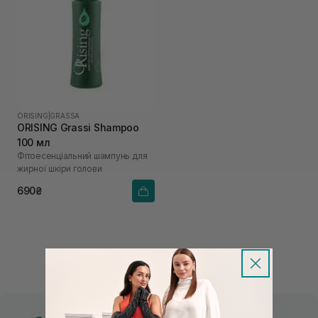
ORISING
|
GRASSA
ORISING Grassi Shampoo
100 мл
Фітоесенціальний шампунь для
жирної шкіри голови
690₴