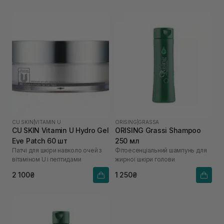
CU SKIN
|
VITAMIN U
ORISING
|
GRASSA
CU SKIN Vitamin U Hydro Gel
ORISING Grassi Shampoo
Eye Patch 60 шт
250 мл
Патчі для шкіри навколо очей з
Фітоесенціальний шампунь для
вітаміном U і пептидами
жирної шкіри голови
2 100₴
1 250₴