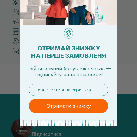
Безкоштовна доставка від 3000 UAH
Безпечні способи оплати
Тільки оригінальна косметика
Система бонусів та лояльності
Кращі ціни та топ товари
ОТРИМАЙ ЗНИЖКУ
Рекомендації від косметологів
НА ПЕРШЕ ЗАМОВЛЕНЯ
Твій вітальний бонус вже чекає —
підписуйся
на
наші новини!
email
Отримати знижку
@sisters_stelmakh в Instagram
Підписатися