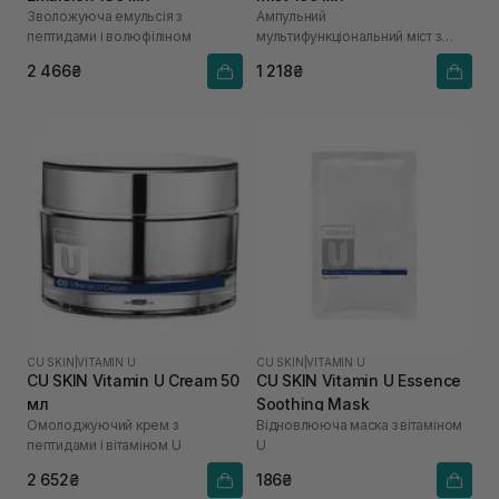
Зволожуюча емульсія з
Ампульний
пептидами і волюфіліном
мультифункціональний міст з
вітаміном U
2 466₴
1 218₴
CU SKIN
|
VITAMIN U
CU SKIN
|
VITAMIN U
CU SKIN Vitamin U Cream 50
CU SKIN Vitamin U Essence
мл
Soothing Mask
Омолоджуючий крем з
Відновлююча маска з вітаміном
пептидами і вітаміном U
U
2 652₴
186₴