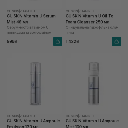
CU SKIN
|
VITAMIN U
CU SKIN
|
VITAMIN U
CU SKIN Vitamin U Serum
CU SKIN Vitamin U Oil To
Mist 48 мл
Foam Cleanser 250 мл
Серум-міст з вітаміном U,
Очищувальна гідрофільна олія-
пептидами та волюфіліном
пінка
996₴
1 422₴
CU SKIN
|
VITAMIN U
CU SKIN
|
VITAMIN U
CU SKIN Vitamin U Ampoule
CU SKIN Vitamin U Ampoule
Emulsion 130 мл
Mist 100 мл