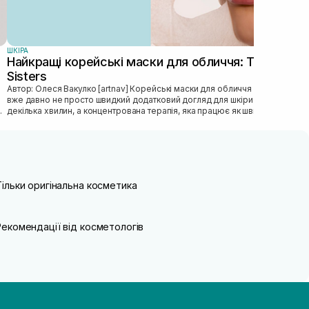
ШКIРА
Найкращі корейські маски для обличчя: ТОП від
Sisters
Автор: Олеся Вакулко [artnav] Корейськi маски для обличчя — це
вже давно не просто швидкий додатковий догляд для шкiри на
декiлька хвилин, а концентрована терапiя, яка працює як швидка
допомога...
Тільки оригінальна косметика
Рекомендації від косметологів