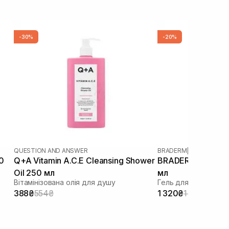
-30%
-20%
QUESTION AND ANSWER
BRADERM
|
BRADERM AX
0
Q+A Vitamin A.C.E Cleansing Shower
BRADERM Axatopic
Oil 250 мл
мл
Вітамінізована олія для душу
Гель для очищення а
388₴
554₴
1 320₴
1 650₴