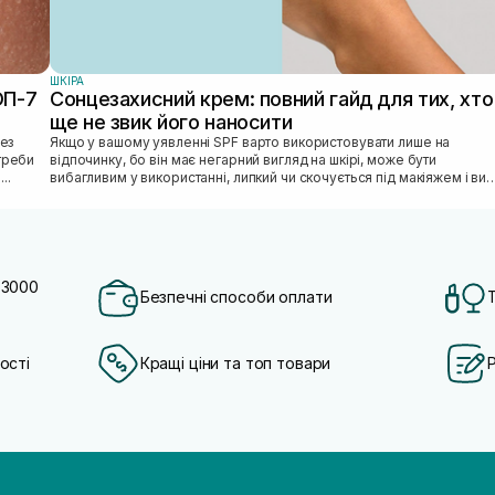
ШКIРА
ОП-7
Сонцезахисний крем: повний гайд для тих, хто
ще не звик його наносити
Якщо у вашому уявленні SPF варто використовувати лише на
отреби
відпочинку, бо він має негарний вигляд на шкірі, може бути
...
вибагливим у використанні, липкий чи скочується під макіяжем і ви
відкладаєте SPF «н...
 3000
Безпечні способи оплати
ості
Кращі ціни та топ товари