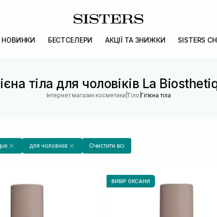
НОВИНКИ
БЕСТСЕЛЕРИ
АКЦІЇ ТА ЗНИЖКИ
SISTERS CH
гієна тіла для чоловіків La Biostheti
|
|
Інтернет магазин косметики
Тіло
Гігієна тіла
que
для чоловіків
Очистити всі
ВИБІР ОКСАНИ