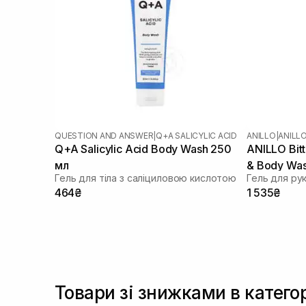
QUESTION AND ANSWER
|
Q+A SALICYLIC ACID
ANILLO
|
ANILL
Q+A Salicylic Acid Body Wash 250
ANILLO Bit
мл
& Body Wa
Гель для тіла з саліциловою кислотою
Гель для рук 
464₴
1 535₴
Товари зі знижками в категорі