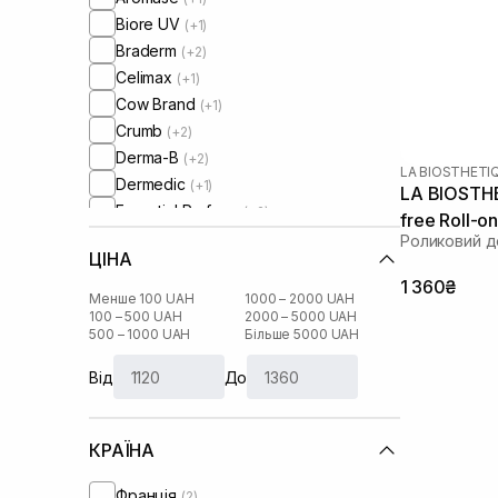
Biore UV
(+1)
Braderm
(+2)
Celimax
(+1)
Cow Brand
(+1)
Crumb
(+2)
Derma-B
(+2)
LA BIOSTHETI
Dermedic
(+1)
LA BIOSTH
Essential Parfums
(+2)
free Roll-o
La Biosthetique
Роликовий д
ЦІНА
La Sultane De Saba
(+1)
1 360₴
Lip Intimate Care
(+1)
Менше 100 UAH
1000 – 2000 UAH
Medicube
100 – 500 UAH
2000 – 5000 UAH
(+1)
500 – 1000 UAH
Більше 5000 UAH
Oribe
(+1)
O’lysee
(+2)
Від
До
Perolite
(+4)
Poetry Home
(+3)
КРАЇНА
Question and Answer
(+3)
Rohto
(+1)
Франція
(2)