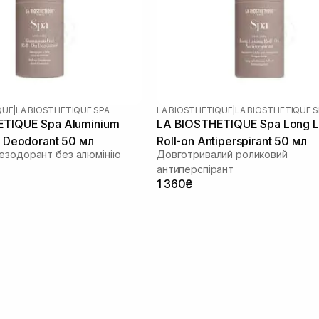
QUE
|
LA BIOSTHETIQUE SPA
LA BIOSTHETIQUE
|
LA BIOSTHETIQUE S
ETIQUE Spa Aluminium
LA BIOSTHETIQUE Spa Long L
n Deodorant 50 мл
Roll-on Antiperspirant 50 мл
езодорант без алюмінію
Довготривалий роликовий
антиперспірант
1 360₴