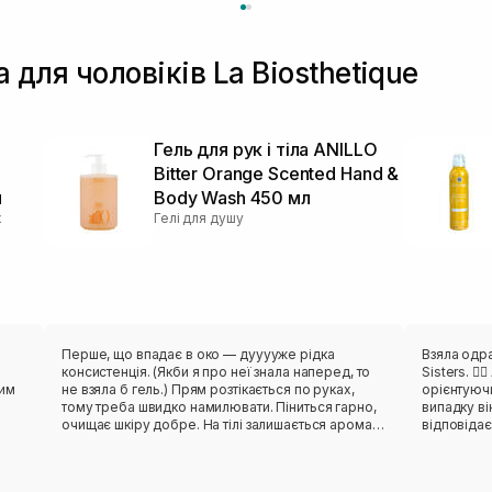
а для чоловіків La Biosthetique
Гель для рук і тіла ANILLO
Bitter Orange Scented Hand &
л
Body Wash 450 мл
х
Гелі для душу
Перше, що впадає в око — дууууже рідка
Взяла одра
консистенція. (Якби я про неї знала наперед, то
Sisters. ❤️‍🔥 Аромат обирала інтуїтивно,
цим
не взяла б гель.) Прям розтікається по руках,
орієнтуюч
тому треба швидко намилювати. Піниться гарно,
випадку ві
очищає шкіру добре. На тілі залишається аромат
відповідає заявлено
надовго. На мені розкриваються лише такі ноти:
консистенц
ефірна олія апельсина (гіркого), розмарин,
перетворюється 
морська сіль. Квіткова теплота, на жаль, на мені
прихильниц