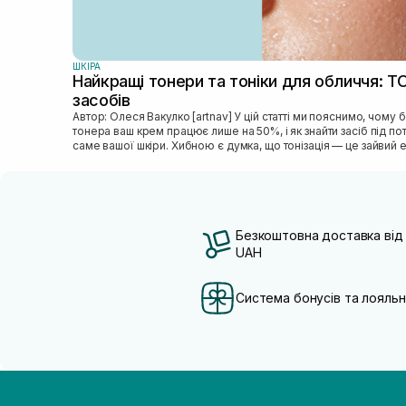
ШКIРА
Найкращі тонери та тоніки для обличчя: Т
засобів
Автор: Олеся Вакулко [artnav] У цій статті ми пояснимо, чому без
тонера ваш крем працює лише на 50%, і як знайти засіб під п
саме вашої шкіри. Хибною є думка, що тонізація — це зайвий е
Безкоштовна доставка від
UAH
Система бонусів та лояльн