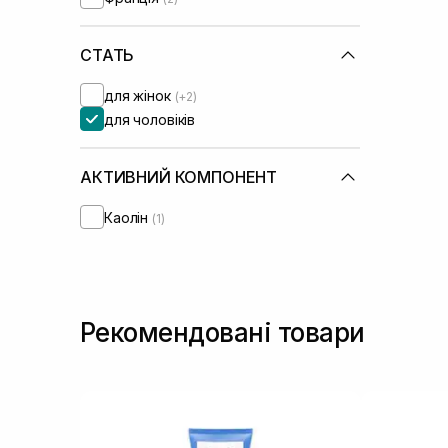
Round Lab
(+1)
Salt&Stone
(+2)
СТАТЬ
для жінок
(+2)
для чоловіків
АКТИВНИЙ КОМПОНЕНТ
Каолін
(1)
Рекомендовані товари