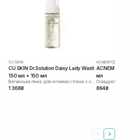
CU SKIN
ACNEMY
|
ZITCALM
CU SKIN Dr.Solution Daisy Lady Wash
ACNEMY Zitcalm C
150 мл + 150 мл
мл
Веганська пінка для інтимної гігієни з запасним блоком
1 368₴
864₴