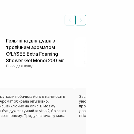
Гель-піна для душа з
Освіжаючий
тропічним ароматом
спрей тривал
O’LYSEE Extra Foaming
BIOSTHETIQU
Shower Gel Monoї 200 мл
Spray 100 м
Пінки для душу
Дезодоранти сп
зу, коли побачила його в наявності в
Засіб має приємний свіжий аро
унісекс.Добре прибирає непр
ись виключно на опис. В моєму
протязі дня, зменшується виді
н був дуже влучний та чіткий, бо запах
дозатор у форматі спрею,досит
му. Продукт спочатку має
гігієнічно.Дія дезодоранту сп
ію гелю, а потім за декілька секунд
в щільну піну. Не скажу, що я
я пінок для тіла чи в цілому фанатію