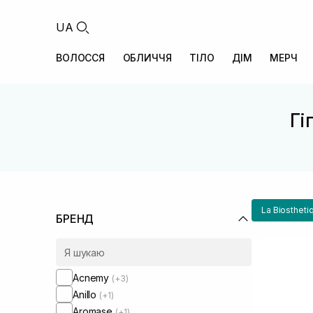
UA
ВОЛОССЯ
ОБЛИЧЧЯ
ТІЛО
ДІМ
МЕРЧ
Гі
La Biostheti
БРЕНД
Acnemy
(+3)
Anillo
(+1)
Aromase
(+1)