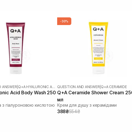
-30%
D ANSWER
|
Q+A HYALURONIC ACID
QUESTION AND ANSWER
|
Q+A CERAMIDE
onic Acid Body Wash 250
Q+A Ceramide Shower Cream 25
мл
ла з гіалуроновою кислотою
Крем для душу з керамідами
388₴
554₴