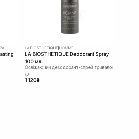
PA
LA BIOSTHETIQUE
|
HOMME
asting
LA BIOSTHETIQUE Deodorant Spray
100 мл
Освіжаючий дезодорант-спрей тривалої
дії
1 120₴