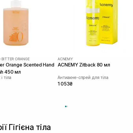
O BITTER ORANGE
ACNEMY
ter Orange Scented Hand
ACNEMY Zitback 80 мл
sh 450 мл
і тіла
Антиакне-спрей для тіла
1 053₴
ї Гігієна тіла