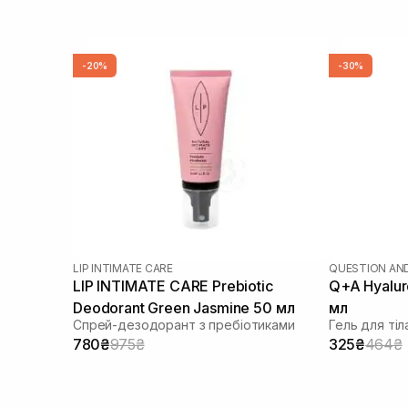
-20%
-30%
LIP INTIMATE CARE
QUESTION AN
LIP INTIMATE CARE Prebiotic
Q+A Hyalur
Deodorant Green Jasmine 50 мл
мл
Спрей-дезодорант з пребіотиками
Гель для ті
780₴
975₴
325₴
464₴