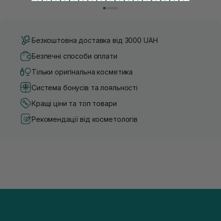
думка, що тонізація — це зайвий е...
чи скочується під макіяжем і
Безкоштовна доставка від 3000 UAH
Безпечні способи оплати
Тільки оригінальна косметика
Система бонусів та лояльності
Кращі ціни та топ товари
Рекомендації від косметологів