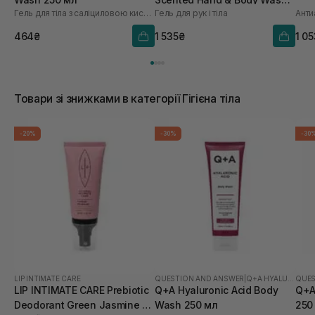
Гель для тіла з саліциловою кислотою
Гель для рук і тіла
Анти
450 мл
464₴
1 535₴
1 0
Товари зі знижками в категорії Гігієна тіла
-20%
-30%
-30
LIP INTIMATE CARE
QUESTION AND ANSWER
|
Q+A HYALURONIC ACID
QUES
LIP INTIMATE CARE Prebiotic
Q+A Hyaluronic Acid Body
Q+A
Deodorant Green Jasmine 50
Wash 250 мл
250