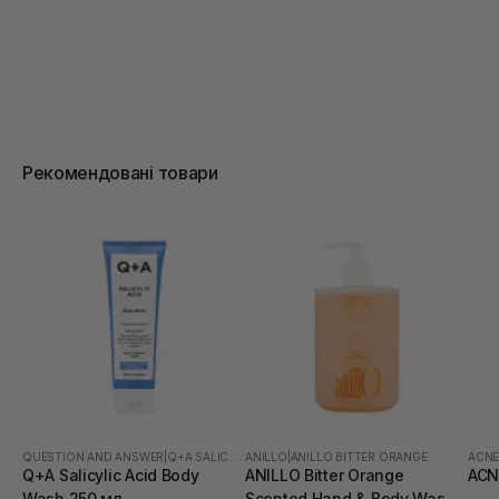
Рекомендовані товари
QUESTION AND ANSWER
|
Q+A SALICYLIC ACID
ANILLO
|
ANILLO BITTER ORANGE
ACN
Q+A Salicylic Acid Body
ANILLO Bitter Orange
ACN
Wash 250 мл
Scented Hand & Body Wash