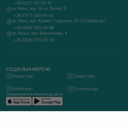
+38 (097) 101-97-16
м. Рівне, вул. 16-го Липня, 15
+38 (097) 544-61-44
м. Рівне, вул. Кулика і Гудачека, 23 (ТЦ Екватор)
+38 (068) 209-34-88
м. Луцьк, вул. Винниченка, 4
+38 (098) 076-60-62
СОЦІАЛЬНІ МЕРЕЖІ
Sisters Hair
Sisters Skin
Distribution
Cosmetology
Завантажуйте мобільний додаток