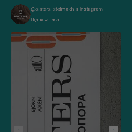
@sisters_stelmakh в Instagram
Підписатися