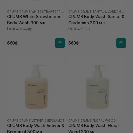
CRUMB
|
CRUMB WHITE STRAWBERRIES
CRUMB
|
CRUMB SANTAL & CARDAMON
CRUMB White Strawberries
CRUMB Body Wash Santal &
Body Wash 300 мл
Cardamon 300 мл
Гель для душу
Гель для тіла
660₴
660₴
CRUMB
|
CRUMB VETIVER & BERGAMOT
CRUMB
|
CRUMB FLORAL WOOD
CRUMB Body Wash Vetiver &
CRUMB Body Wash Floral
Bergamot 300 мл
Wood 300 мл