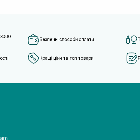
 3000
Безпечні способи оплати
ості
Кращі ціни та топ товари
ram