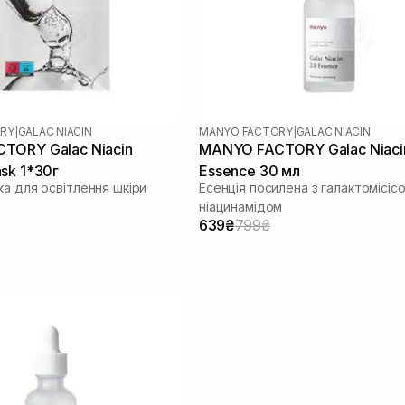
RY
|
GALAC NIACIN
MANYO FACTORY
|
GALAC NIACIN
TORY Galac Niacin
MANYO FACTORY Galac Niaci
sk 1*30г
Essence 30 мл
ка для освітлення шкіри
Есенція посилена з галактомісісо
ніацинамідом
639₴
799₴