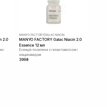
MANYO FACTORY
|
GALAC NIACIN
n 2.0
MANYO FACTORY Galac Niacin 2.0
Essence 12 мл
м і
Есенція посилена з галактомісісом і
ніацинамідом
399₴