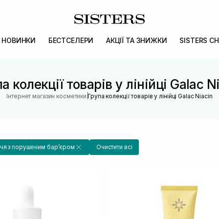
НОВИНКИ
БЕСТСЕЛЕРИ
АКЦІЇ ТА ЗНИЖКИ
SISTERS CH
а колекції товарів у лінійці Galac N
|
Інтернет магазин косметики
Група колекції товарів у лінійці Galac Niacin
чя з порушеним барʼєром
Очистити всі