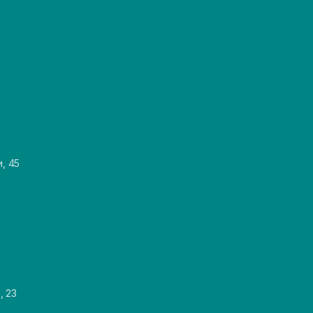
и, 45
, 23