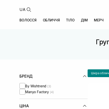
UA
ВОЛОССЯ
ОБЛИЧЧЯ
ТІЛО
ДІМ
МЕРЧ
Груп
Шкіра облич
БРЕНД
By Wishtrend
(3)
Manyo Factory
(4)
ЦІНА