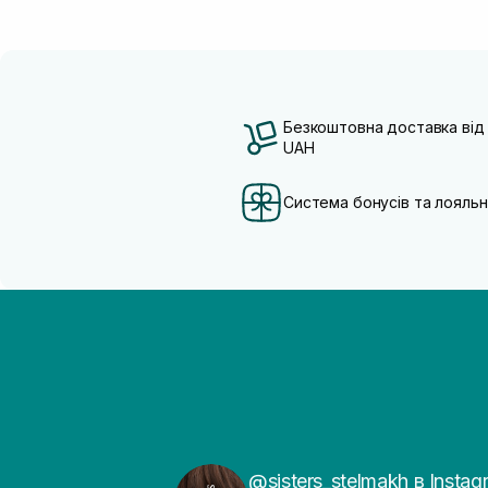
Безкоштовна доставка від
UAH
Система бонусів та лояльн
@sisters_stelmakh в Instag