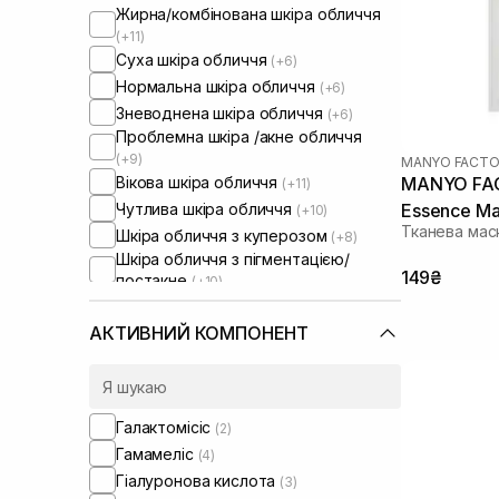
Жирна/комбінована шкіра обличчя
(+11)
Суха шкіра обличчя
(+6)
Нормальна шкіра обличчя
(+6)
Зневоднена шкіра обличчя
(+6)
Проблемна шкіра /акне обличчя
(+9)
MANYO FACTO
Вікова шкіра обличчя
MANYO FAC
(+11)
Чутлива шкіра обличчя
Essence Ma
(+10)
Тканева мас
Шкіра обличчя з куперозом
(+8)
Шкіра обличчя з пігментацією/
149₴
постакне
(+10)
Шкіра обличчя з розширеними
порами
(+8)
АКТИВНИЙ КОМПОНЕНТ
Шкіра обличчя з порушеним
барʼєром
Шкіра обличчя з порушеним
мікробіомом
(+4)
Галактомісіс
(2)
Сироватки від постакне
(+4)
Гамамеліс
(4)
Гіалуронова кислота
(3)