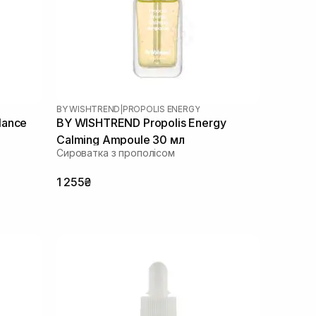
BY WISHTREND
|
PROPOLIS ENERGY
lance
BY WISHTREND Propolis Energy
Calming Ampoule 30 мл
Сироватка з прополісом
1 255₴