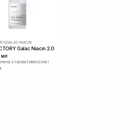
RY
|
GALAC NIACIN
ORY Galac Niacin 2.0
 мл
лена з галактомісісом і
м