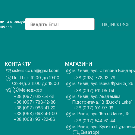
Email
ини
та отримуй
підписатись
влення
КОНТАКТИ
МАГАЗИНИ
sisters.co.ua@gmail.com
м. Львів, вул. Степана Бандер
Пн.-Пт. з 10:00 до 19:00
+38 (098) 778-13-79
Сб.-Нд. з 11:00 до 18:00
м. Львів, вул. Івана Франка, 36
Менеджер
+38 (097) 611-95-94
+38 (097) 612-54-81
м. Львів, вул. Академіка
+38 (097) 788-12-88
Підстригача, 1В (Duck's Lake)
+38 (097) 983-41-20
+38 (097) 101-97-16
+38 (068) 693-46-00
м. Рівне, вул. 16-го Липня, 15
+38 (068) 951-22-86
+38 (097) 544-61-44
м. Рівне, вул. Кулика і Гудачека
(ТЦ Екватор)