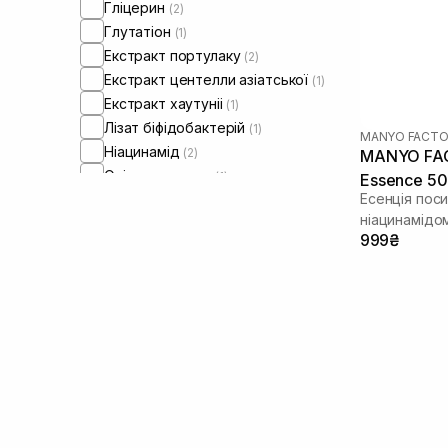
Гліцерин
(2)
Глутатіон
(1)
Екстракт портулаку
(2)
Екстракт центелли азіатської
(1)
Екстракт хаутуніі
(1)
Лізат біфідобактерій
(1)
MANYO FACTO
Ніацинамід
(2)
MANYO FACT
Олія соняшнику
(1)
Essence 50
Есенція поси
Пантенол
(1)
ніацинамідо
Пребіотики
(1)
999₴
Прополіс
(3)
Сквалан
(1)