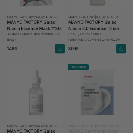
MANYO FACTORY
|
GALAC NIACIN
MANYO FACTORY
|
GALAC NIACIN
MANYO FACTORY Galac
MANYO FACTORY Galac
Niacin Essence Mask 1*30г
Niacin 2.0 Essence 12 мл
Тканева маска для освітлення
Есенція посилена з
шкіри
галактомісісом і ніацинамідом
149₴
399₴
ВИБІР ІЛОНИ
MANYO FACTORY
|
GALAC NIACIN
MANYO FACTORY
|
MANYO PANTHETOIN
MANYO FACTORY Galac
MANYO Panthetoin Deep