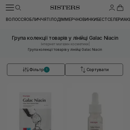
ВОЛОССЯ
ОБЛИЧЧЯ
ТІЛО
ДІМ
МЕРЧ
НОВИНКИ
БЕСТСЕЛЕРИ
АК
Група колекції товарів у лінійці Galac Niacin
|
Інтернет магазин косметики
Група колекції товарів у лінійці Galac Niacin
Фільтр
Сортувати
1