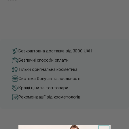
Безкоштовна доставка від 3000 UAH
Безпечні способи оплати
Тільки оригінальна косметика
Система бонусів та лояльності
Кращі ціни та топ товари
Рекомендації від косметологів