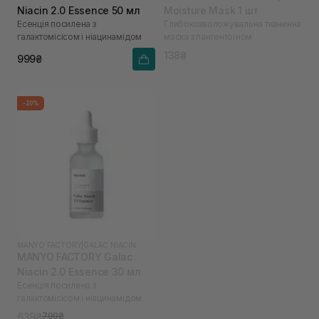
Niacin 2.0 Essence 50 мл
Moisture Mask 1 шт
Есенція посилена з
Глибокозволожувальна тканинна
галактомісісом і ніацинамідом
маска з пантентоїном
138₴
999₴
-20%
MANYO FACTORY
|
GALAC NIACIN
MANYO FACTORY Galac
Niacin 2.0 Essence 30 мл
Есенція посилена з
галактомісісом і ніацинамідом
639₴
799₴