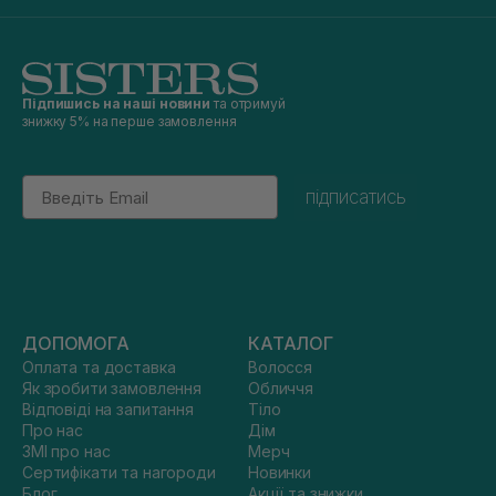
Підпишись на наші новини
та отримуй
знижку 5% на перше замовлення
Email
підписатись
ДОПОМОГА
КАТАЛОГ
Оплата та доставка
Волосся
Як зробити замовлення
Обличчя
Відповіді на запитання
Тіло
Про нас
Дім
ЗМІ про нас
Мерч
Сертифікати та нагороди
Новинки
Блог
Акції та знижки