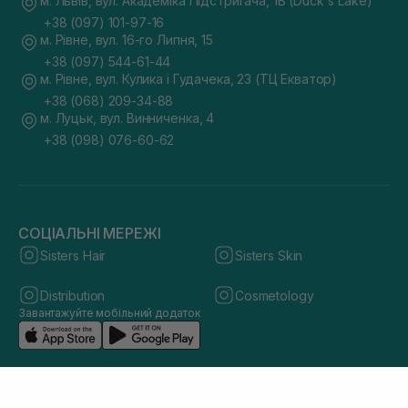
м. Львів, вул. Академіка Підстригача, 1В (Duck's Lake)
+38 (097) 101-97-16
м. Рівне, вул. 16-го Липня, 15
+38 (097) 544-61-44
м. Рівне, вул. Кулика і Гудачека, 23 (ТЦ Екватор)
+38 (068) 209-34-88
м. Луцьк, вул. Винниченка, 4
+38 (098) 076-60-62
СОЦІАЛЬНІ МЕРЕЖІ
Sisters Hair
Sisters Skin
Distribution
Cosmetology
Завантажуйте мобільний додаток