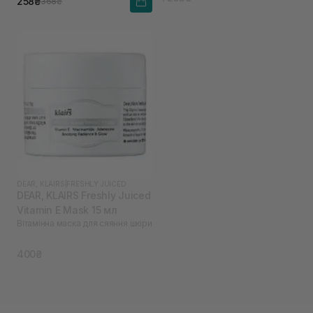
258₴
368₴
DEAR, KLAIRS
|
FRESHLY JUICED
DEAR, KLAIRS Freshly Juiced
Vitamin E Mask 15 мл
Вітамінна маска для сяяння шкіри
400₴