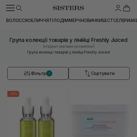
ВОЛОССЯ
ОБЛИЧЧЯ
ТІЛО
ДІМ
МЕРЧ
НОВИНКИ
БЕСТСЕЛЕРИ
АК
Група колекції товарів у лінійці Freshly Juiced
|
Інтернет магазин косметики
Група колекції товарів у лінійці Freshly Juiced
Фільтр
Сортувати
1
-47%