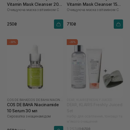
Vitamin Mask Cleanser 20
Vitamin Mask Cleanser 150
Очищуюча маска з вітаміном С
Очищуюча маска з вітаміном С
мл
мл
250₴
710₴
-30%
-25%
COS DE BAHA
|
COS DE BAHA NIACINAMIDE
DEAR, KLAIRS
|
FRESHLY JUICED
COS DE BAHA Niacinamide
DEAR, KLAIRS Freshly Juiced
10 Serum 30 мл
Set
Сироватка з ніацинамідом
Набір для освітлення, тонізації та
м’якого очищення
1 253₴
1 670₴