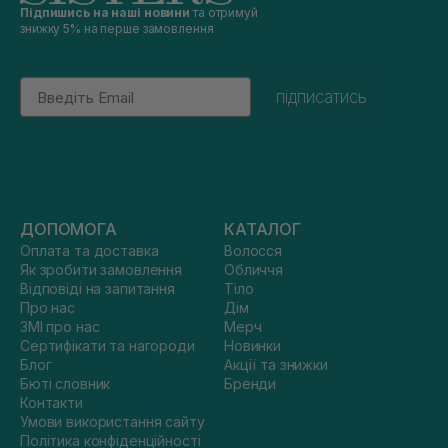
Підпишись на наші новини
та отримуй
знижку 5% на перше замовлення
Email
підписатись
ДОПОМОГА
КАТАЛОГ
Оплата та доставка
Волосся
Як зробити замовлення
Обличчя
Відповіді на запитання
Тіло
Про нас
Дім
ЗМІ про нас
Мерч
Сертифікати та нагороди
Новинки
Блог
Акції та знижки
Бюті словник
Бренди
Контакти
Умови використання сайту
Політика конфіденційності