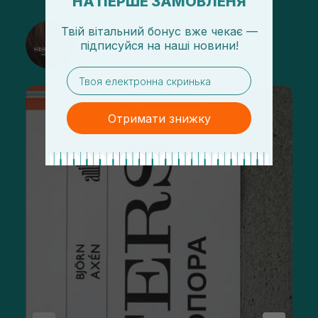
НА ПЕРШЕ ЗАМОВЛЕНЯ
Твій вітальний бонус вже чекає —
@sisters_stelmakh в Instagram
підписуйся
на
наші новини!
Підписатися
email
Отримати знижку