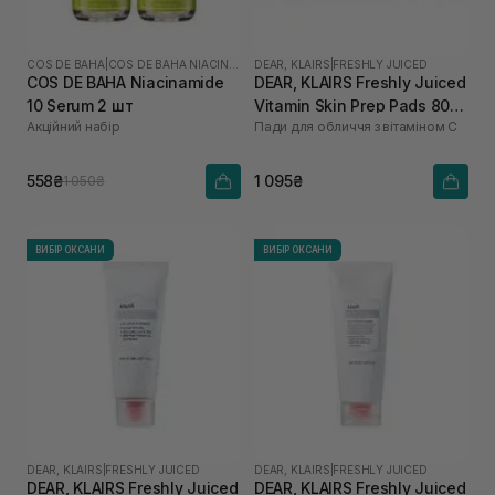
COS DE BAHA
|
COS DE BAHA NIACINAMIDE
DEAR, KLAIRS
|
FRESHLY JUICED
COS DE BAHA Niacinamide
DEAR, KLAIRS Freshly Juiced
10 Serum 2 шт
Vitamin Skin Prep Pads 80
Акційний набір
Пади для обличчя з вітаміном С
шт
558₴
1 095₴
1 050₴
ВИБІР ОКСАНИ
ВИБІР ОКСАНИ
DEAR, KLAIRS
|
FRESHLY JUICED
DEAR, KLAIRS
|
FRESHLY JUICED
DEAR, KLAIRS Freshly Juiced
DEAR, KLAIRS Freshly Juiced