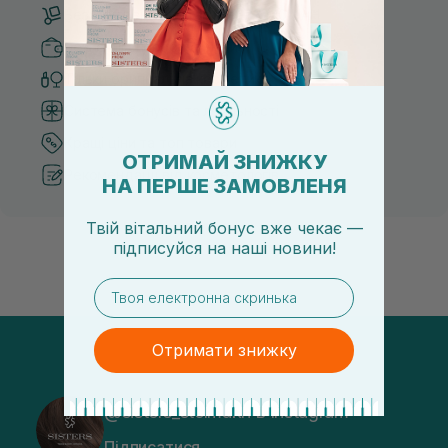
Безкоштовна доставка від 3000 UAH
Безпечні способи оплати
Тільки оригінальна косметика
Система бонусів та лояльності
Кращі ціни та топ товари
ОТРИМАЙ ЗНИЖКУ
Рекомендації від косметологів
НА ПЕРШЕ ЗАМОВЛЕНЯ
Твій вітальний бонус вже чекає —
підписуйся
на
наші новини!
email
Отримати знижку
@sisters_stelmakh в Instagram
Підписатися