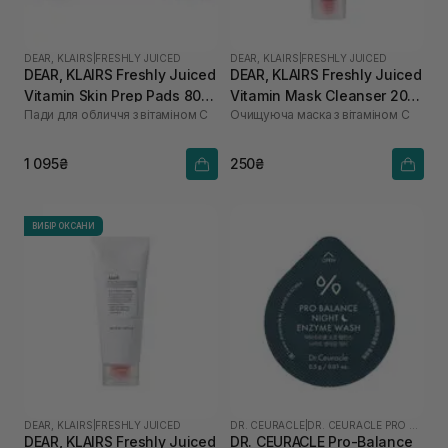
DEAR, KLAIRS
|
FRESHLY JUICED
DEAR, KLAIRS
|
FRESHLY JUICED
DEAR, KLAIRS Freshly Juiced
DEAR, KLAIRS Freshly Juiced
Vitamin Skin Prep Pads 80
Vitamin Mask Cleanser 20
Пади для обличчя з вітаміном С
Очищуюча маска з вітаміном С
шт
мл
1 095₴
250₴
ВИБІР ОКСАНИ
DEAR, KLAIRS
|
FRESHLY JUICED
DR. CEURACLE
|
DR. CEURACLE PRO BALANCE
DEAR, KLAIRS Freshly Juiced
DR. CEURACLE Pro-Balance