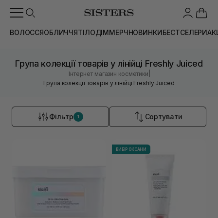
ВОЛОССЯ
ОБЛИЧЧЯ
ТІЛО
ДІМ
МЕРЧ
НОВИНКИ
БЕСТСЕЛЕРИ
АК
Група колекції товарів у лінійці Freshly Juiced
|
Інтернет магазин косметики
Група колекції товарів у лінійці Freshly Juiced
Фільтр
Сортувати
1
ВИБІР ОКСАНИ