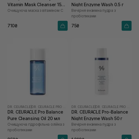
Vitamin Mask Cleanser 150
Night Enzyme Wash 0.5 г
Очищуюча маска з вітаміном С
Вечірня ензимна пудра з
мл
пробіотиками
710₴
75₴
DR. CEURACLE
|
DR. CEURACLE PRO BALANCE
DR. CEURACLE
|
DR. CEURACLE PRO BALANCE
DR. CEURACLE Pro Balance
DR. CEURACLE Pro-Balance
Pure Cleansing Oil 20 мл
Night Enzyme Wash 50 г
Очищуюча гідрофільна олійка з
Вечірня ензимна пудра з
пробіотиками
пробіотиками