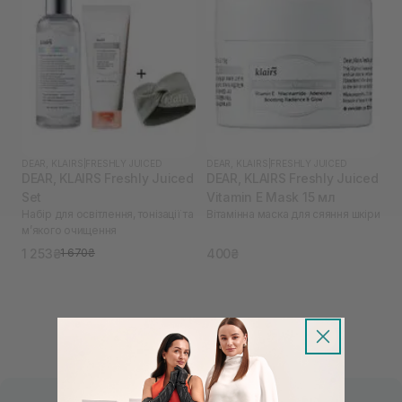
DEAR, KLAIRS
|
FRESHLY JUICED
DEAR, KLAIRS
|
FRESHLY JUICED
DEAR, KLAIRS Freshly Juiced
DEAR, KLAIRS Freshly Juiced
Set
Vitamin E Mask 15 мл
Набір для освітлення, тонізації та
Вітамінна маска для сяяння шкіри
м’якого очищення
1 253₴
400₴
1 670₴