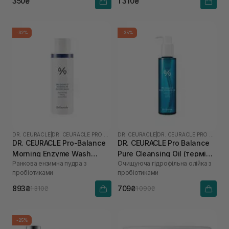
350₴
1 310₴
-32%
-35%
DR. CEURACLE
|
DR. CEURACLE PRO BALANCE
DR. CEURACLE
|
DR. CEURACLE PRO BALANCE
DR. CEURACLE Pro-Balance
DR. CEURACLE Pro Balance
Morning Enzyme Wash
Pure Cleansing Oil (термін
Ранкова ензимна пудра з
Очищуюча гідрофільна олійка з
(термін до 01.27р.) 50 г
до 01.27р.) 155 мл
пробіотиками
пробіотиками
893₴
709₴
1 310₴
1 090₴
-25%