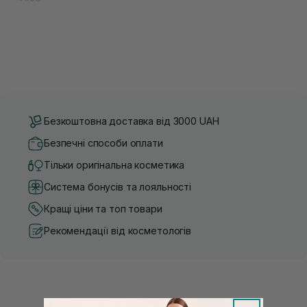
Безкоштовна доставка від 3000 UAH
Безпечні способи оплати
Тільки оригінальна косметика
Система бонусів та лояльності
Кращі ціни та топ товари
Рекомендації від косметологів