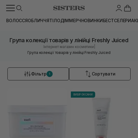
ВОЛОССЯ
ОБЛИЧЧЯ
ТІЛО
ДІМ
МЕРЧ
НОВИНКИ
БЕСТСЕЛЕРИ
АК
Група колекції товарів у лінійці Freshly Juiced
|
Інтернет магазин косметики
Група колекції товарів у лінійці Freshly Juiced
Фільтр
Сортувати
1
ВИБІР ОКСАНИ