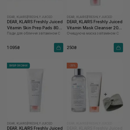
DEAR, KLAIRS
|
FRESHLY JUICED
DEAR, KLAIRS
|
FRESHLY JUICED
DEAR, KLAIRS Freshly Juiced
DEAR, KLAIRS Freshly Juiced
Vitamin Skin Prep Pads 80
Vitamin Mask Cleanser 20
Пади для обличчя з вітаміном С
Очищуюча маска з вітаміном С
шт
мл
1 095₴
250₴
ВИБІР ОКСАНИ
-25%
DEAR, KLAIRS
|
FRESHLY JUICED
DEAR, KLAIRS
|
FRESHLY JUICED
DEAR, KLAIRS Freshly Juiced
DEAR, KLAIRS Freshly Juiced