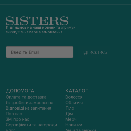
Підпишись на наші новини
та отримуй
знижку 5% на перше замовлення
Email
підписатись
ДОПОМОГА
КАТАЛОГ
Оплата та доставка
Волосся
Як зробити замовлення
Обличчя
Відповіді на запитання
Тіло
Про нас
Дім
ЗМІ про нас
Мерч
Сертифікати та нагороди
Новинки
Блог
Акції та знижки