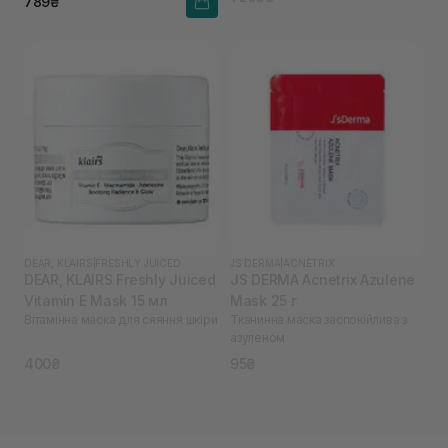
789₴
DEAR, KLAIRS
|
FRESHLY JUICED
JS DERMA
|
ACNETRIX
DEAR, KLAIRS Freshly Juiced
JS DERMA Acnetrix Azulene
Vitamin E Mask 15 мл
Mask 25 г
Вітамінна маска для сяяння шкіри
Тканинна маска заспокійлива з
азуленом
400₴
95₴