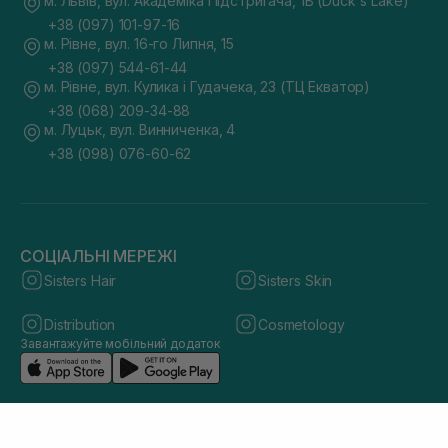
м. Львів, вул. Академіка Підстригача, 1В (Duck's Lake)
+38 (097) 101-97-16
м. Рівне, вул. 16-го Липня, 15
+38 (097) 544-61-44
м. Рівне, вул. Кулика і Гудачека, 23 (ТЦ Екватор)
+38 (068) 209-34-88
м. Луцьк, вул. Винниченка, 4
+38 (098) 076-60-62
СОЦІАЛЬНІ МЕРЕЖІ
Sisters Hair
Sisters Skin
Distribution
Cosmetology
Завантажуйте мобільний додаток