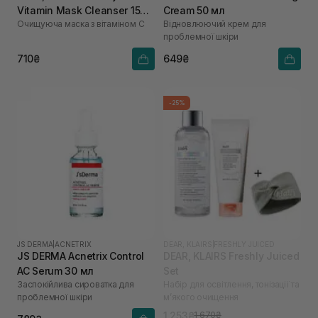
Vitamin Mask Cleanser 150
Cream 50 мл
Очищуюча маска з вітаміном С
Відновлюючий крем для
мл
проблемної шкіри
710₴
649₴
-25%
JS DERMA
|
ACNETRIX
DEAR, KLAIRS
|
FRESHLY JUICED
JS DERMA Acnetrix Control
DEAR, KLAIRS Freshly Juiced
AC Serum 30 мл
Set
Заспокійлива сироватка для
Набір для освітлення, тонізації та
проблемної шкіри
м’якого очищення
1 253₴
1 670₴