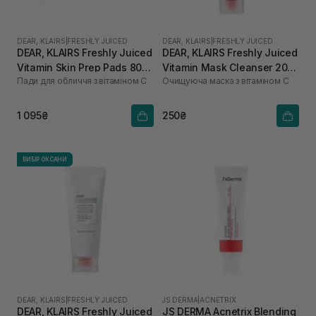
DEAR, KLAIRS
|
FRESHLY JUICED
DEAR, KLAIRS
|
FRESHLY JUICED
DEAR, KLAIRS Freshly Juiced
DEAR, KLAIRS Freshly Juiced
Vitamin Skin Prep Pads 80
Vitamin Mask Cleanser 20
Пади для обличчя з вітаміном С
Очищуюча маска з вітаміном С
шт
мл
1 095₴
250₴
ВИБІР ОКСАНИ
DEAR, KLAIRS
|
FRESHLY JUICED
JS DERMA
|
ACNETRIX
DEAR, KLAIRS Freshly Juiced
JS DERMA Acnetrix Blending