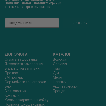
Підпишись на наші новини
та отримуй
знижку 5% на перше замовлення
Email
підписатись
ДОПОМОГА
КАТАЛОГ
Оплата та доставка
Волосся
Як зробити замовлення
Обличчя
Відповіді на запитання
Тіло
Про нас
Дім
ЗМІ про нас
Мерч
Сертифікати та нагороди
Новинки
Блог
Акції та знижки
Бюті словник
Бренди
Контакти
Умови використання сайту
Політика конфіденційності