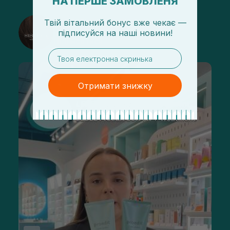
НА ПЕРШЕ ЗАМОВЛЕНЯ
Твій вітальний бонус вже чекає —
@sisters_stelmakh в Instagram
підписуйся
на
наші новини!
Підписатися
email
Отримати знижку