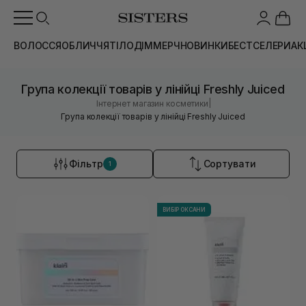
ВОЛОССЯ
ОБЛИЧЧЯ
ТІЛО
ДІМ
МЕРЧ
НОВИНКИ
БЕСТСЕЛЕРИ
АК
Група колекції товарів у лінійці Freshly Juiced
|
Інтернет магазин косметики
Група колекції товарів у лінійці Freshly Juiced
Фільтр
Сортувати
1
ВИБІР ОКСАНИ