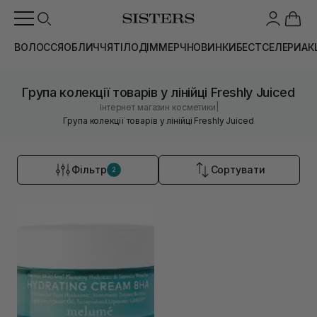
ВОЛОССЯ
ОБЛИЧЧЯ
ТІЛО
ДІМ
МЕРЧ
НОВИНКИ
БЕСТСЕЛЕРИ
АК
Група колекції товарів у лінійці Freshly Juiced
|
Інтернет магазин косметики
Група колекції товарів у лінійці Freshly Juiced
Фільтр
Сортувати
2