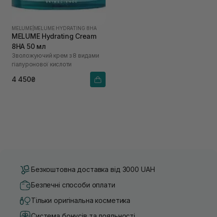
MELUME
|
MELUME HYDRATING 8HA
MELUME Hydrating Cream
8HA 50 мл
Зволожуючий крем з 8 видами
гіалуронової кислоти
4 450₴
Безкоштовна доставка від 3000 UAH
Безпечні способи оплати
Тільки оригінальна косметика
Система бонусів та лояльності