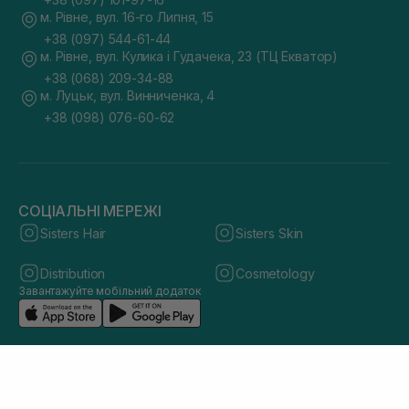
м. Рівне, вул. 16-го Липня, 15
+38 (097) 544-61-44
м. Рівне, вул. Кулика і Гудачека, 23 (ТЦ Екватор)
+38 (068) 209-34-88
м. Луцьк, вул. Винниченка, 4
+38 (098) 076-60-62
СОЦІАЛЬНІ МЕРЕЖІ
Sisters Hair
Sisters Skin
Distribution
Cosmetology
Завантажуйте мобільний додаток
© 2026 sisters.co.ua. Всі права захищено