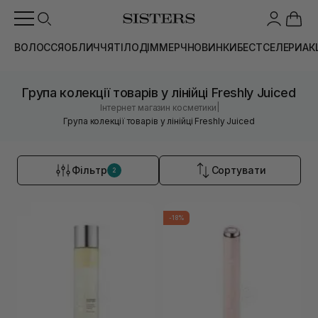
ВОЛОССЯ
ОБЛИЧЧЯ
ТІЛО
ДІМ
МЕРЧ
НОВИНКИ
БЕСТСЕЛЕРИ
АК
Група колекції товарів у лінійці Freshly Juiced
|
Інтернет магазин косметики
Група колекції товарів у лінійці Freshly Juiced
Фільтр
Сортувати
2
-18%