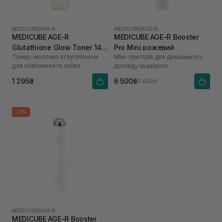
MEDICUBE
|
AGE-R
MEDICUBE
|
AGE-R
MEDICUBE AGE-R
MEDICUBE AGE-R Booster
Glutathione Glow Toner 140
Pro Mini рожевий
Тонер-молочко з глутатіоном
Міні-пристрій для домашнього
мл
для освітлення та сяйва
догляду за шкірою
1 295₴
6 500₴
7 900₴
-18%
MEDICUBE
|
AGE-R
MEDICUBE AGE-R Booster