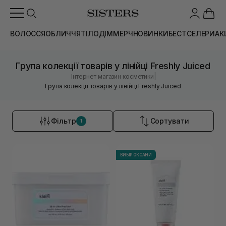
ВОЛОССЯ
ОБЛИЧЧЯ
ТІЛО
ДІМ
МЕРЧ
НОВИНКИ
БЕСТСЕЛЕРИ
АК
Група колекції товарів у лінійці Freshly Juiced
|
Інтернет магазин косметики
Група колекції товарів у лінійці Freshly Juiced
Фільтр
Сортувати
1
ВИБІР ОКСАНИ