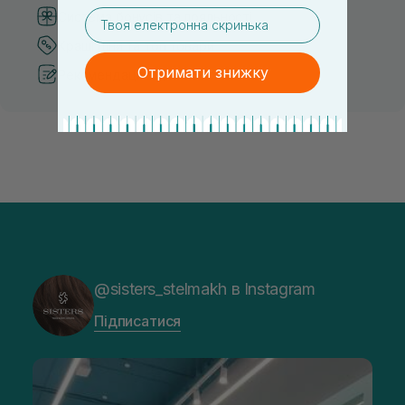
email
Система бонусів та лояльності
Кращі ціни та топ товари
Отримати знижку
Рекомендації від косметологів
@sisters_stelmakh в Instagram
Підписатися