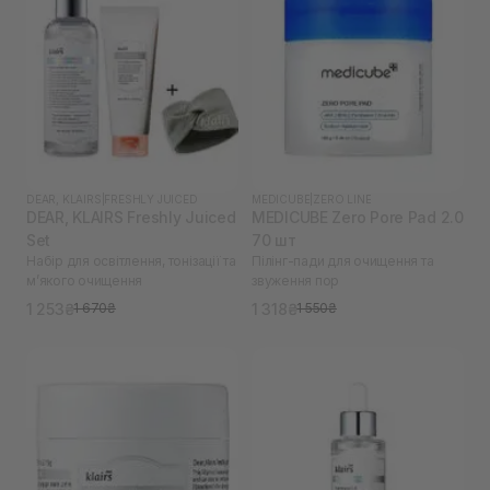
DEAR, KLAIRS
|
FRESHLY JUICED
MEDICUBE
|
ZERO LINE
DEAR, KLAIRS Freshly Juiced
MEDICUBE Zero Pore Pad 2.0
Set
70 шт
Набір для освітлення, тонізації та
Пілінг-пади для очищення та
м’якого очищення
звуження пор
1 253₴
1 318₴
1 670₴
1 550₴