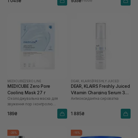
1 045₴
935₴
1 100₴
MEDICUBE
|
ZERO LINE
DEAR, KLAIRS
|
FRESHLY JUICED
MEDICUBE Zero Pore
DEAR, KLAIRS Freshly Juiced
Cooling Mask 27 г
Vitamin Charging Serum 30
Охолоджувальна маска для
Антиоксидантна сироватка
мл
звуження пор і контролю
жирності шкіри
189₴
1 885₴
-25%
-15%