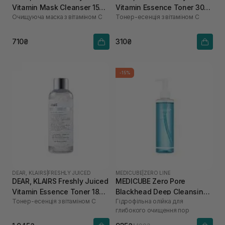
Vitamin Mask Cleanser 150
Vitamin Essence Toner 30
Очищуюча маска з вітаміном С
Тонер-есенція з вітаміном C
мл
мл
710₴
310₴
-15%
DEAR, KLAIRS
|
FRESHLY JUICED
MEDICUBE
|
ZERO LINE
DEAR, KLAIRS Freshly Juiced
MEDICUBE Zero Pore
Vitamin Essence Toner 180
Blackhead Deep Cleansing
Тонер-есенція з вітаміном C
Гідрофільна олійка для
мл
Oil 205 мл
глибокого очищення пор