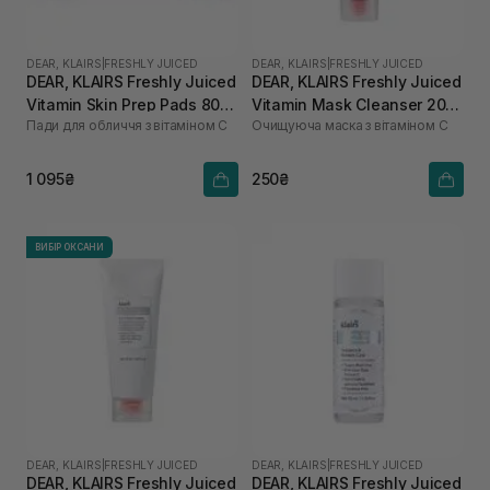
DEAR, KLAIRS
|
FRESHLY JUICED
DEAR, KLAIRS
|
FRESHLY JUICED
DEAR, KLAIRS Freshly Juiced
DEAR, KLAIRS Freshly Juiced
Vitamin Skin Prep Pads 80
Vitamin Mask Cleanser 20
Пади для обличчя з вітаміном С
Очищуюча маска з вітаміном С
шт
мл
1 095₴
250₴
ВИБІР ОКСАНИ
DEAR, KLAIRS
|
FRESHLY JUICED
DEAR, KLAIRS
|
FRESHLY JUICED
DEAR, KLAIRS Freshly Juiced
DEAR, KLAIRS Freshly Juiced