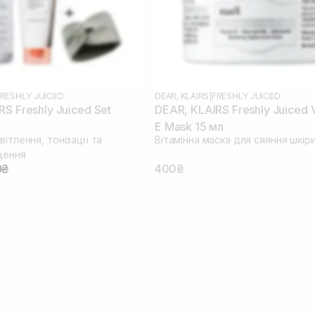
RESHLY JUICED
DEAR, KLAIRS
|
FRESHLY JUICED
S Freshly Juiced Set
DEAR, KLAIRS Freshly Juiced 
E Mask 15 мл
вітлення, тонізації та
Вітамінна маска для сяяння шкір
щення
0₴
400₴