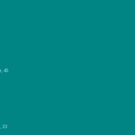
и, 45
, 23