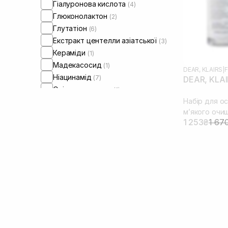
Гіалуронова кислота
(4)
Глюконолактон
(2)
Глутатіон
(6)
Екстракт центелли азіатської
(3)
Кераміди
(1)
Мадекасосид
(1)
DEAR, KLAIRS
|
F
Ніацинамід
(7)
DEAR, KLAIR
Олія цитрусових
(1)
Набір для ос
Пантенол
(2)
м’якого очи
Полінуклеотиди
(2)
1 253₴
1 67
Токоферол
(1)