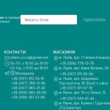
Email
ини
та отримуй
підписатись
влення
КОНТАКТИ
МАГАЗИНИ
sisters.co.ua@gmail.com
м. Львів, вул. Степана Бандер
Пн.-Пт. з 10:00 до 19:00
+38 (098) 778-13-79
Сб.-Нд. з 11:00 до 18:00
м. Львів, вул. Івана Франка, 36
Менеджер
+38 (097) 611-95-94
+38 (097) 612-54-81
м. Львів, вул. Академіка
+38 (097) 788-12-88
Підстригача, 1В (Duck's Lake)
+38 (097) 983-41-20
+38 (097) 101-97-16
+38 (068) 693-46-00
м. Рівне, вул. 16-го Липня, 15
+38 (068) 951-22-86
+38 (097) 544-61-44
м. Рівне, вул. Кулика і Гудачека
(ТЦ Екватор)