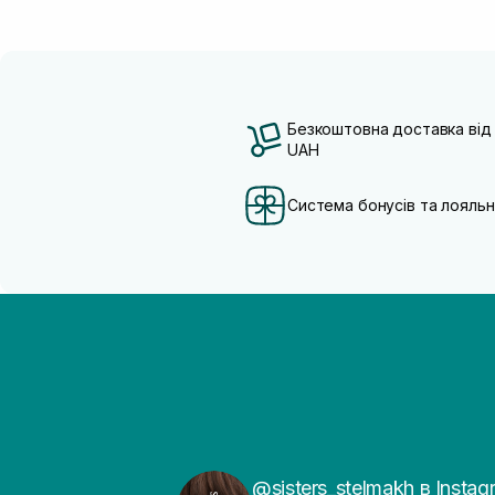
Безкоштовна доставка від
UAH
Система бонусів та лояльн
@sisters_stelmakh в Instag