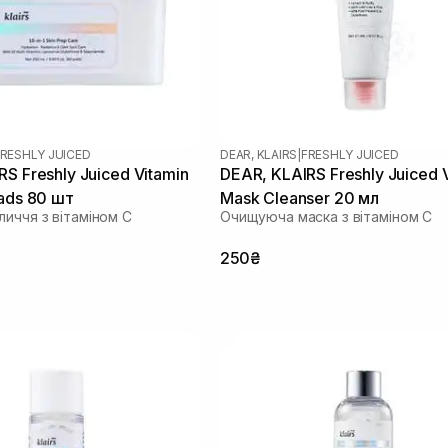
RESHLY JUICED
DEAR, KLAIRS
|
FRESHLY JUICED
S Freshly Juiced Vitamin
DEAR, KLAIRS Freshly Juiced 
Pads 80 шт
Mask Cleanser 20 мл
иччя з вітаміном С
Очищуюча маска з вітаміном С
250₴