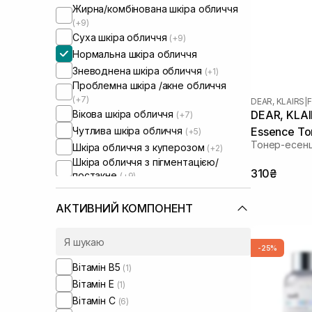
Жирна/комбінована шкіра обличчя
(+9)
Суха шкіра обличчя
(+9)
Нормальна шкіра обличчя
Зневоднена шкіра обличчя
(+1)
Проблемна шкіра /акне обличчя
(+7)
DEAR, KLAIRS
|
F
Вікова шкіра обличчя
DEAR, KLAIR
(+7)
Чутлива шкіра обличчя
Essence To
(+5)
Тонер-есенці
Шкіра обличчя з куперозом
(+2)
Шкіра обличчя з пігментацією/
310₴
постакне
(+9)
Шкіра обличчя з розширеними
порами
(+5)
АКТИВНИЙ КОМПОНЕНТ
-25%
Вітамін B5
(1)
Вітамін Е
(1)
Вітамін C
(6)