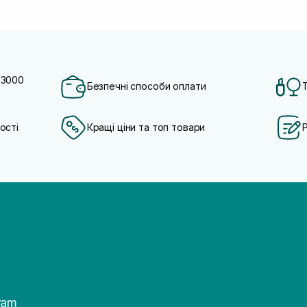
 3000
Безпечні способи оплати
ості
Кращі ціни та топ товари
ram