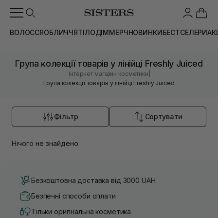
ВОЛОССЯ
ОБЛИЧЧЯ
ТІЛО
ДІМ
МЕРЧ
НОВИНКИ
БЕСТСЕЛЕРИ
АК
Група колекції товарів у лінійці Freshly Juiced
|
Інтернет магазин косметики
Група колекції товарів у лінійці Freshly Juiced
Фільтр
Сортувати
Нічого не знайдено.
Безкоштовна доставка від 3000 UAH
Безпечні способи оплати
Тільки оригінальна косметика