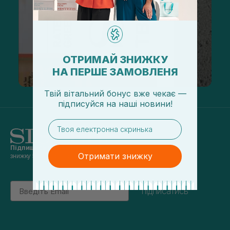
ОТРИМАЙ ЗНИЖКУ
НА ПЕРШЕ ЗАМОВЛЕНЯ
Твій вітальний бонус вже чекає —
підписуйся
на
наші новини!
email
Підпишись на наші новини
та отримуй
Отримати знижку
знижку 5% на перше замовлення
Email
підписатись