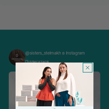
@sisters_stelmakh в Instagram
Підписатися