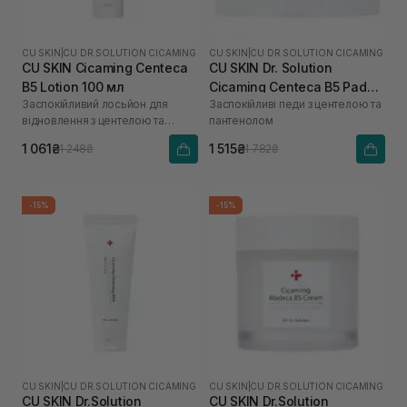
CU SKIN
|
CU DR.SOLUTION CICAMING
CU SKIN
|
CU DR.SOLUTION CICAMING
CU SKIN Cicaming Centeca
CU SKIN Dr. Solution
B5 Lotion 100 мл
Cicaming Centeca B5 Pad
Заспокійливий лосьйон для
Заспокійливі педи з центелою та
80 шт
відновлення з центелою та
пантенолом
пантенолом
1 061₴
1 515₴
1 248₴
1 782₴
-15%
-15%
CU SKIN
|
CU DR.SOLUTION CICAMING
CU SKIN
|
CU DR.SOLUTION CICAMING
CU SKIN Dr.Solution
CU SKIN Dr.Solution