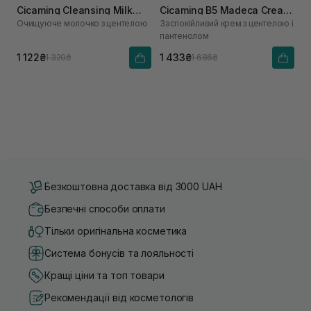
Cicaming Cleansing Milk
Cicaming B5 Madeca Cream
Очищуюче молочко з центелою
Заспокійливий крем з центелою і
200 мл
70 мл
пантенолом
1 122₴
1 433₴
1 320₴
1 686₴
Безкоштовна доставка від 3000 UAH
Безпечні способи оплати
Тільки оригінальна косметика
Система бонусів та лояльності
Кращі ціни та топ товари
Рекомендації від косметологів