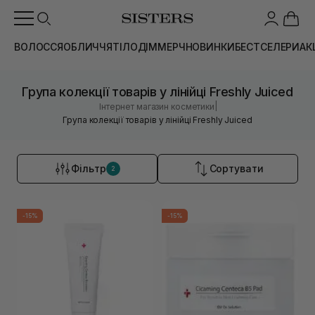
ВОЛОССЯ
ОБЛИЧЧЯ
ТІЛО
ДІМ
МЕРЧ
НОВИНКИ
БЕСТСЕЛЕРИ
АК
Група колекції товарів у лінійці Freshly Juiced
|
Інтернет магазин косметики
Група колекції товарів у лінійці Freshly Juiced
Фільтр
Сортувати
2
-15%
-15%