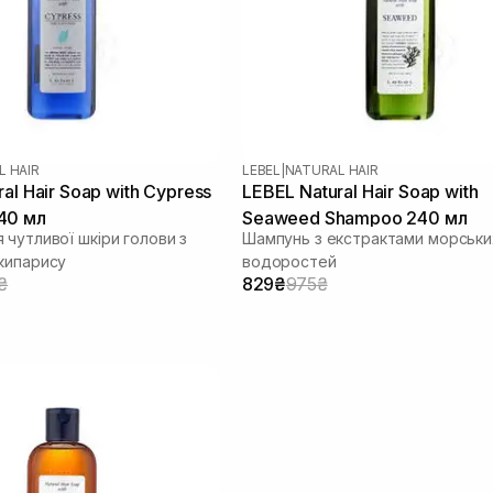
L HAIR
LEBEL
|
NATURAL HAIR
al Hair Soap with Cypress
LEBEL Natural Hair Soap with
40 мл
Seaweed Shampoo 240 мл
 чутливої шкіри голови з
Шампунь з екстрактами морськи
кипарису
водоростей
₴
829₴
975₴