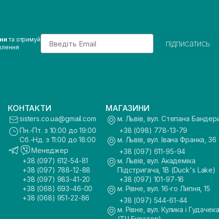
Email
ини
та отримуй
підписатись
влення
КОНТАКТИ
МАГАЗИНИ
sisters.co.ua@gmail.com
м. Львів, вул. Степана Бандер
Пн.-Пт. з 10:00 до 19:00
+38 (098) 778-13-79
Сб.-Нд. з 11:00 до 18:00
м. Львів, вул. Івана Франка, 36
Менеджер
+38 (097) 611-95-94
+38 (097) 612-54-81
м. Львів, вул. Академіка
+38 (097) 788-12-88
Підстригача, 1В (Duck's Lake)
+38 (097) 983-41-20
+38 (097) 101-97-16
+38 (068) 693-46-00
м. Рівне, вул. 16-го Липня, 15
+38 (068) 951-22-86
+38 (097) 544-61-44
м. Рівне, вул. Кулика і Гудачека
(ТЦ Екватор)