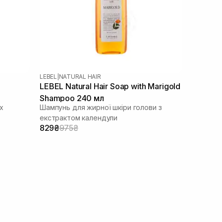
LEBEL
|
NATURAL HAIR
LEBEL Natural Hair Soap with Marigold
Shampoo 240 мл
х
Шампунь для жирної шкіри голови з
екстрактом календули
829₴
975₴