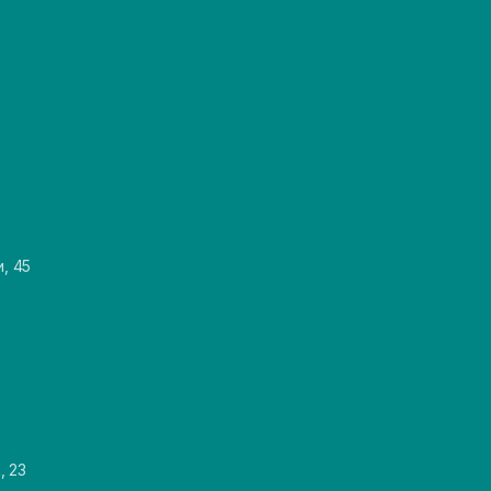
и, 45
, 23