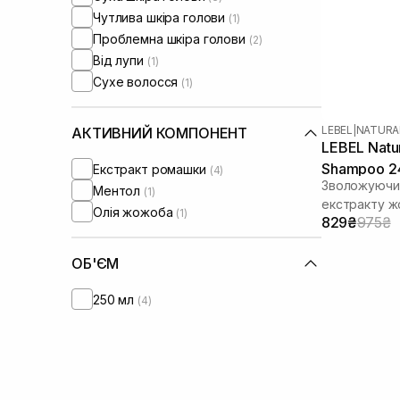
Чутлива шкіра голови
(1)
Проблемна шкіра голови
(2)
Від лупи
(1)
Сухе волосся
(1)
LEBEL
|
NATURA
АКТИВНИЙ КОМПОНЕНТ
LEBEL Natur
Shampoo 2
Екстракт ромашки
(4)
Зволожуючий
Ментол
(1)
екстракту 
Олія жожоба
(1)
829₴
975₴
ОБ'ЄМ
250 мл
(4)