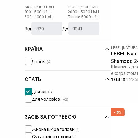
Менше 100 UAH
1000 – 2000 UAH
100 – 500 UAH
2000 – 5000 UAH
500 – 1000 UAH
Більше 5000 UAH
Від
До
LEBEL
|
NATURA
КРАЇНА
LEBEL Natur
Shampoo 2
Японія
(4)
Шампунь для
екстрактом 
СТАТЬ
1 041₴
1 225
для жінок
для чоловіків
(+2)
-15%
ЗАСІБ ЗА ПОТРЕБОЮ
Жирна шкіра голови
(1)
Суха шкіра голови
(3)