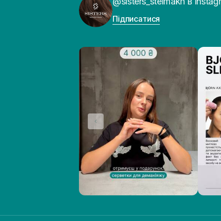
@sisters_stelmakh в Instag
Підписатися