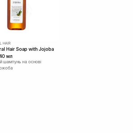
L HAIR
al Hair Soap with Jojoba
40 мл
 шампунь на основі
жожоба