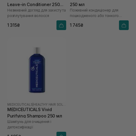
Leave-in Conditioner 250
250 мл
Незмивний догляд для захисту та
Поживний кондиціонер для
мл
розплутування волосся
пошкодженого або тонкого
волосся
1 315₴
1 745₴
MEDICEUTICALS
|
HEALTHY HAIR SOLUTIONS
MEDICEUTICALS Vivid
Purifying Shampoo 250 мл
Шампунь для очищення і
детоксифікації