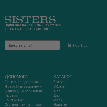
Підпишись на наші новини
та отримуй
знижку 5% на перше замовлення
Email
підписатись
ДОПОМОГА
КАТАЛОГ
Оплата та доставка
Волосся
Як зробити замовлення
Обличчя
Відповіді на запитання
Тіло
Про нас
Дім
ЗМІ про нас
Мерч
Сертифікати та нагороди
Новинки