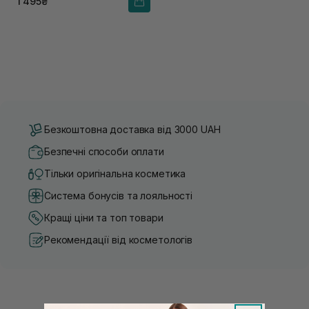
1 495₴
Безкоштовна доставка від 3000 UAH
Безпечні способи оплати
Тільки оригінальна косметика
Система бонусів та лояльності
Кращі ціни та топ товари
Рекомендації від косметологів