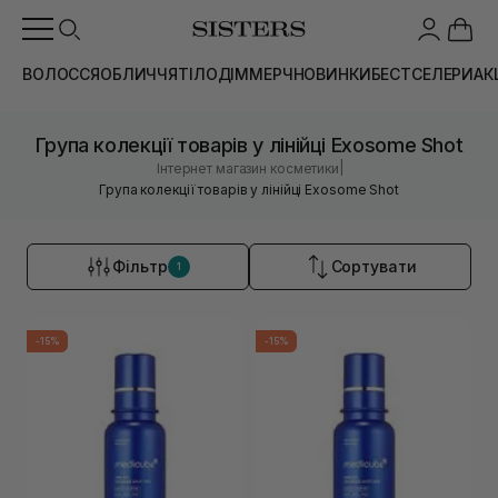
ВОЛОССЯ
ОБЛИЧЧЯ
ТІЛО
ДІМ
МЕРЧ
НОВИНКИ
БЕСТСЕЛЕРИ
АК
Група колекції товарів у лінійці Exosome Shot
|
Інтернет магазин косметики
Група колекції товарів у лінійці Exosome Shot
Фільтр
Сортувати
1
-15%
-15%