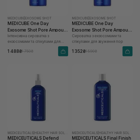
MEDICUBE
|
EXOSOME SHOT
MEDICUBE
|
EXOSOME SHOT
MEDICUBE One Day
MEDICUBE One Day
Exosome Shot Pore Ampoule
Exosome Shot Pore Ampoule
Інтенсивна сироватка з
Сироватка з екзосомами та
7500 30 мл
2000 30 мл
екзосомами та спікулами для
спікулами для звуження пор
звуження пор
1 488₴
1 352₴
1 750₴
1 590₴
MEDICEUTICALS
|
HEALTHY HAIR SOLUTIONS
MEDICEUTICALS
|
HEALTHY HAIR SOLUTIONS
MEDICEUTICALS Defend
MEDICEUTICALS Final Finish