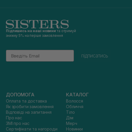
Підпишись на наші новини
та отримуй
знижку 5% на перше замовлення
Email
підписатись
ДОПОМОГА
КАТАЛОГ
Оплата та доставка
Волосся
Як зробити замовлення
Обличчя
Відповіді на запитання
Тіло
Про нас
Дім
ЗМІ про нас
Мерч
Сертифікати та нагороди
Новинки