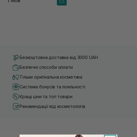
1 160₴
Безкоштовна доставка від 3000 UAH
Безпечні способи оплати
Тільки оригінальна косметика
Система бонусів та лояльності
Кращі ціни та топ товари
Рекомендації від косметологів