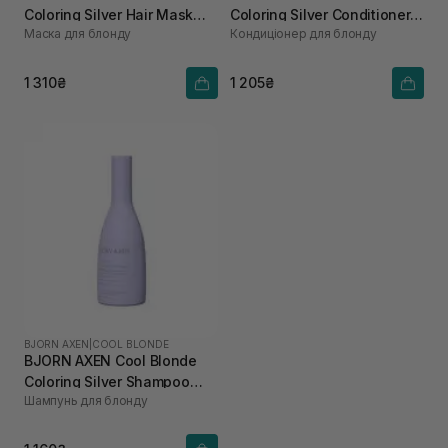
Coloring Silver Hair Mask
Coloring Silver Conditioner
Маска для блонду
Кондиціонер для блонду
200 мл
250 мл
1 310₴
1 205₴
BJORN AXEN
|
COOL BLONDE
BJORN AXEN Cool Blonde
Coloring Silver Shampoo
Шампунь для блонду
250 мл