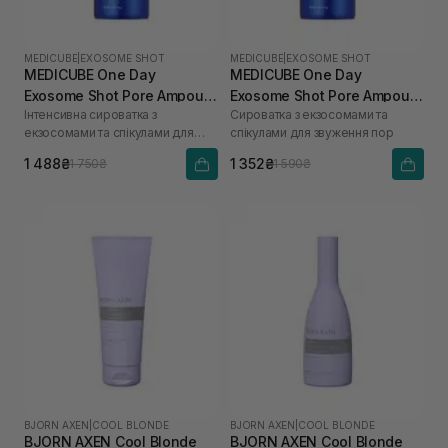
MEDICUBE
|
EXOSOME SHOT
MEDICUBE
|
EXOSOME SHOT
MEDICUBE One Day
MEDICUBE One Day
Exosome Shot Pore Ampoule
Exosome Shot Pore Ampoule
Інтенсивна сироватка з
Сироватка з екзосомами та
7500 30 мл
2000 30 мл
екзосомами та спікулами для
спікулами для звуження пор
звуження пор
1 488₴
1 352₴
1 750₴
1 590₴
BJORN AXEN
|
COOL BLONDE
BJORN AXEN
|
COOL BLONDE
BJORN AXEN Cool Blonde
BJORN AXEN Cool Blonde