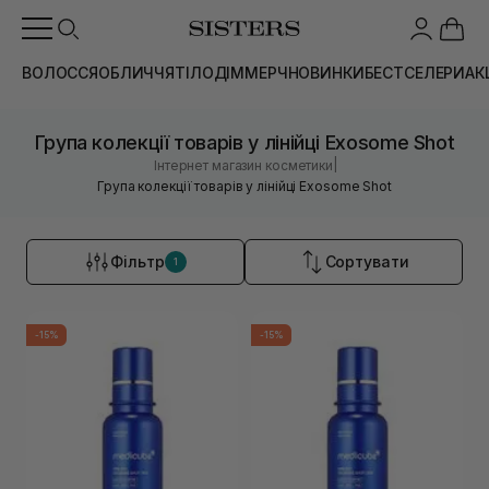
ВОЛОССЯ
ОБЛИЧЧЯ
ТІЛО
ДІМ
МЕРЧ
НОВИНКИ
БЕСТСЕЛЕРИ
АК
Група колекції товарів у лінійці Exosome Shot
|
Інтернет магазин косметики
Група колекції товарів у лінійці Exosome Shot
Фільтр
Сортувати
1
-15%
-15%