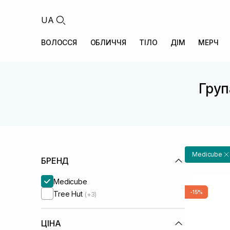
UA
ВОЛОССЯ
ОБЛИЧЧЯ
ТІЛО
ДІМ
МЕРЧ
Груп
Medicube
БРЕНД
Medicube
-15%
Tree Hut
(+3)
ЦІНА