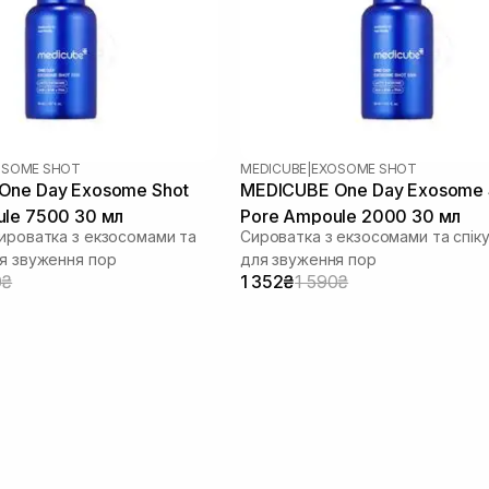
OSOME SHOT
MEDICUBE
|
EXOSOME SHOT
One Day Exosome Shot
MEDICUBE One Day Exosome 
le 7500 30 мл
Pore Ampoule 2000 30 мл
сироватка з екзосомами та
Сироватка з екзосомами та спік
ля звуження пор
для звуження пор
0₴
1 352₴
1 590₴