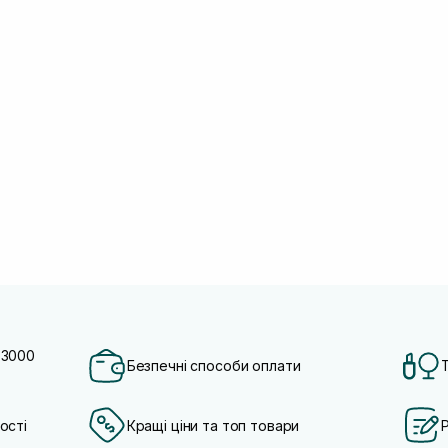
 3000
Безпечні способи оплати
ості
Кращі ціни та топ товари