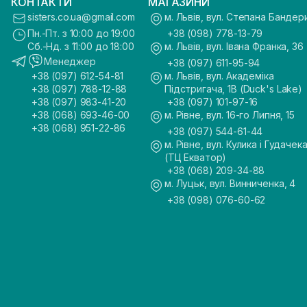
КОНТАКТИ
МАГАЗИНИ
sisters.co.ua@gmail.com
м. Львів, вул. Степана Бандер
Пн.-Пт. з 10:00 до 19:00
+38 (098) 778-13-79
Сб.-Нд. з 11:00 до 18:00
м. Львів, вул. Івана Франка, 36
Менеджер
+38 (097) 611-95-94
+38 (097) 612-54-81
м. Львів, вул. Академіка
+38 (097) 788-12-88
Підстригача, 1В (Duck's Lake)
+38 (097) 983-41-20
+38 (097) 101-97-16
+38 (068) 693-46-00
м. Рівне, вул. 16-го Липня, 15
+38 (068) 951-22-86
+38 (097) 544-61-44
м. Рівне, вул. Кулика і Гудачека
(ТЦ Екватор)
+38 (068) 209-34-88
м. Луцьк, вул. Винниченка, 4
+38 (098) 076-60-62