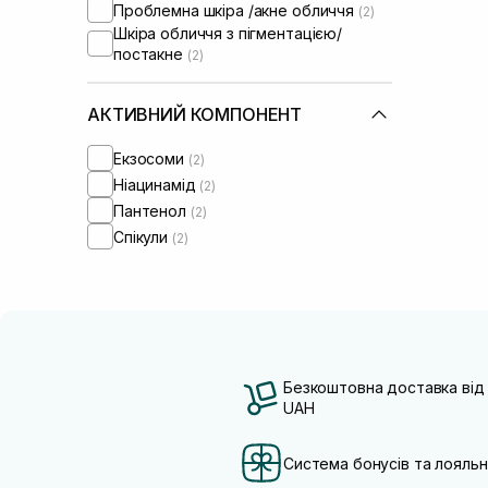
Проблемна шкіра /акне обличчя
(2)
Шкіра обличчя з пігментацією/
постакне
(2)
АКТИВНИЙ КОМПОНЕНТ
Екзосоми
(2)
Ніацинамід
(2)
Пантенол
(2)
Спікули
(2)
Безкоштовна доставка від
UAH
Система бонусів та лояльн