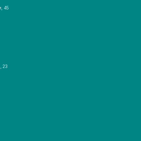
и, 45
, 23