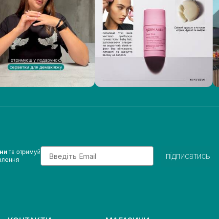
Email
ини
та отримуй
підписатись
влення