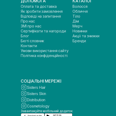
ДОПОМОГА
КАТАЛОГ
Оплата та доставка
Волосся
Як зробити замовлення
Обличчя
Відповіді на запитання
Тіло
Про нас
Дім
ЗМІ про нас
Мерч
Сертифікати та нагороди
Новинки
Блог
Акції та знижки
Бюті словник
Бренди
Контакти
Умови використання сайту
Політика конфіденційності
СОЦІАЛЬНІ МЕРЕЖІ
Sisters Hair
Sisters Skin
Distribution
Cosmetology
Завантажуйте мобільний додаток