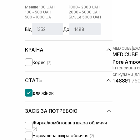
Менше 100 UAH
1000 – 2000 UAH
100 – 500 UAH
2000 – 5000 UAH
500 – 1000 UAH
Більше 5000 UAH
Від
До
MEDICUBE
|
EX
КРАЇНА
MEDICUBE 
Pore Ampou
Корея
(2)
Інтенсивна 
спікулами д
СТАТЬ
1 488₴
1 75
для жінок
ЗАСІБ ЗА ПОТРЕБОЮ
Жирна/комбінована шкіра обличчя
(2)
Нормальна шкіра обличчя
(2)