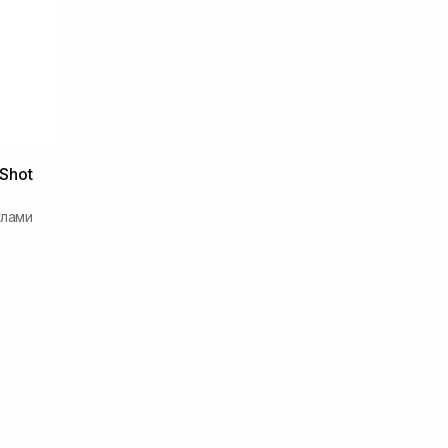
Shot
улами