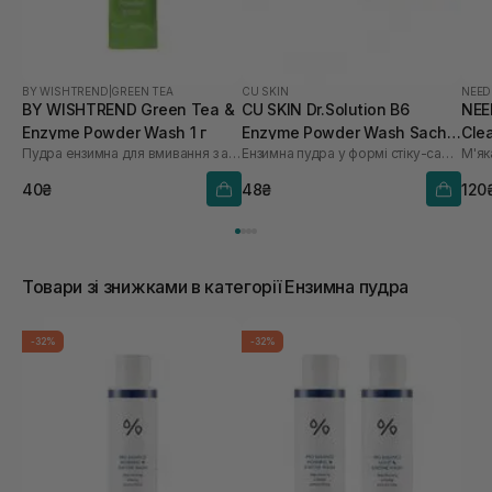
BY WISHTREND
|
GREEN TEA
CU SKIN
NEED
BY WISHTREND Green Tea &
CU SKIN Dr.Solution B6
NEE
Enzyme Powder Wash 1 г
Enzyme Powder Wash Sachet
Clea
Пудра ензимна для вмивання з ароматом матчі
Ензимна пудра у формі стіку-саше з піридоксином та каламіном
для проблемної та жирної
шкіри 1шт* 1 г
40₴
48₴
120
Товари зі знижками в категорії Ензимна пудра
-32%
-32%