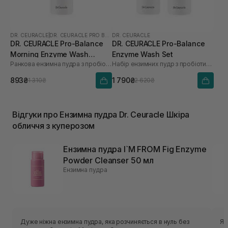
DR. CEURACLE
|
DR. CEURACLE PRO BALANCE
DR. CEURACLE
DR. CEURACLE Pro-Balance
DR. CEURACLE Pro-Balance
Morning Enzyme Wash
Enzyme Wash Set
Ранкова ензимна пудра з пробіотиками
Набір ензимних пудр з пробіотиками
(термін до 01.27р.) 50 г
893₴
1 790₴
1 310₴
2 620₴
Відгуки про Ензимна пудра Dr. Ceuracle Шкіра
обличчя з куперозом
Ензимна пудра I`M FROM Fig Enzyme
Powder Cleanser 50 мл
Ензимна пудра
Дуже ніжна ензимна пудра, яка розчиняється в нуль без
Я 