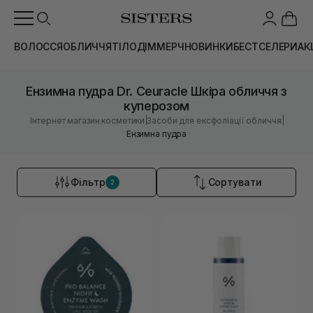
ВОЛОССЯ
ОБЛИЧЧЯ
ТІЛО
ДІМ
МЕРЧ
НОВИНКИ
БЕСТСЕЛЕРИ
АК
Ензимна пудра Dr. Ceuracle Шкіра обличчя з
куперозом
|
|
Інтернет магазин косметики
Засоби для ексфоліації обличчя
Ензимна пудра
Фільтр
Сортувати
2