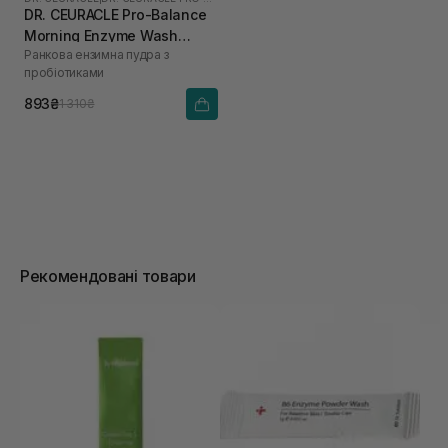
DR. CEURACLE Pro-Balance
Morning Enzyme Wash
Ранкова ензимна пудра з
(термін до 01.27р.) 50 г
пробіотиками
893₴
1 310₴
Рекомендовані товари