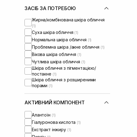
ЗАСІБ ЗА ПОТРЕБОЮ
Жирна/комбінована шкіра обличчя
(1)
Суха шкіра обличчя
(1)
Нормальна шкіра обличчя
(1)
Проблемна шкіра /акне обличчя
(1)
Вікова шкіра обличчя
(1)
Чутлива шкіра обличчя
(1)
Шкіра обличчя з пігментацією/
постакне
(1)
Шкіра обличчя з розширеними
порами
(1)
АКТИВНИЙ КОМПОНЕНТ
Алантоїн
(1)
Гіалуронова кислота
(1)
Екстракт інжиру
(1)
Папаїн