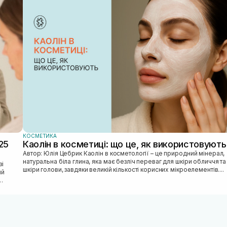
КОСМЕТИКА
25
Каолін в косметиці: що це, як використовують
Автор: Юлія Цебрик Каолін в косметології – це природний мінерал,
натуральна біла глина, яка має безліч переваг для шкіри обличчя та
шкіри голови, завдяки великій кількості корисних мікроелементів....
ий