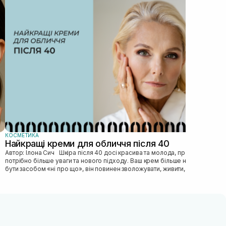
Як
Автор: Ілона Сич
зас
прав
пі...
КОСМЕТИКА
Найкращі креми для обличчя після 40
Автор: Ілона Сич Шкіра після 40 досі красива та молода, просто їй
потрібно більше уваги та нового підходу. Ваш крем більше не може
бути засобом «ні про що», він повинен зволожувати, живити, покр...