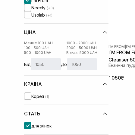
I'm From
Needly
(+3)
Usolab
(+1)
ЦІНА
Менше 100 UAH
1000 – 2000 UAH
I'M FROM
|
I'M 
100 – 500 UAH
2000 – 5000 UAH
I`M FROM F
500 – 1000 UAH
Більше 5000 UAH
Cleanser 5
Від
До
Ензимна пуд
1 050₴
КРАЇНА
Корея
(1)
СТАТЬ
для жінок