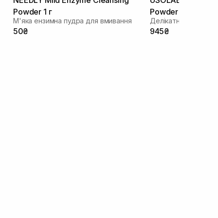
Powder 1 г
Powder Wash 50 г
М'яка ензимна пудра для вмивання
Делікатна ензимна 
50₴
945₴