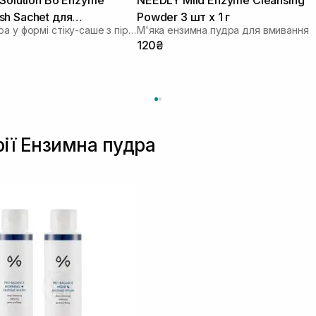
h Sachet для
Powder 3 шт х 1 г
Ензимна пудра у формі стіку-саше з піридоксином та каламіном
М'яка ензимна пудра для вмивання
 та жирної шкіри 1шт* 1
120₴
рії Ензимна пудра