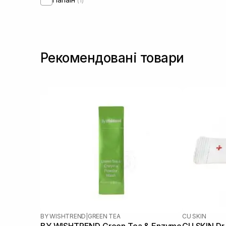
(1)
Рекомендовані товари
BY WISHTREND
|
GREEN TEA
CU SKIN
BY WISHTREND Green Tea & Enzyme
CU SKIN Dr