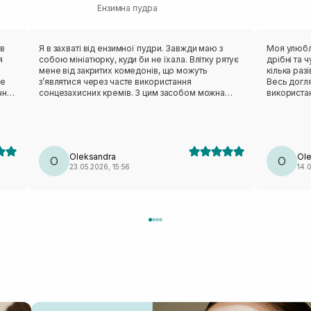
Ензимна пудра
 в
Я в захваті від ензимної пудри. Завжди маю з
Моя улюбл
я
собою мініатюрку, куди би не їхала. Влітку рятує
дрібні та 
мене від закритих комедонів, що можуть
кілька раз
не
зʼявлятися через часте використання
Весь догл
чно
сонцезахисних кремів. З цим засобом можна
використа
забути про таку проблему. Рекомендую!
ом
Oleksandra
Ol
ння.
O
O
23.05.2026, 15:56
14.
 2