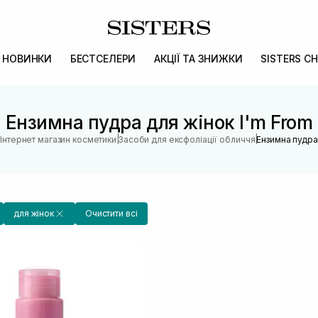
НОВИНКИ
БЕСТСЕЛЕРИ
АКЦІЇ ТА ЗНИЖКИ
SISTERS CH
Ензимна пудра для жінок I'm From
|
|
Інтернет магазин косметики
Засоби для ексфоліації обличчя
Ензимна пудра
для жінок
Очистити всі