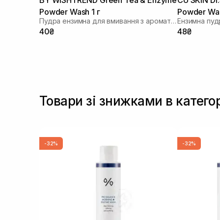
Powder Wash 1 г
Powder Was
Пудра ензимна для вмивання з ароматом матчі
проблемної
40₴
48₴
г
Товари зі знижками в катего
-32%
-32%