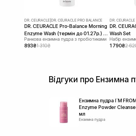
DR. CEURACLE
|
DR. CEURACLE PRO BALANCE
DR. CEURACLE
DR. CEURACLE Pro-Balance Morning
DR. CEURA
Enzyme Wash (термін до 01.27р.) 50
Wash Set
Ранкова ензимна пудра з пробіотиками
Набір ензим
г
893₴
1 310₴
1 790₴
2 62
Відгуки про Ензимна п
Ензимна пудра I`M FROM
Enzyme Powder Cleanse
мл
Ензимна пудра