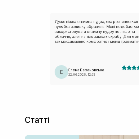
Дуже ніжна ензимна пудра, яка розчиняється
нуль без залишку абразивів. Мені подобаєтьс
використовувати ензимну пудру не лише на
обличчя, але і на тіло замість скрабу. Для ме
так максимально комфортно і менш травмати
для моєї чутливої шкіри, тому в мене розхід
досить збільшений 😅 В неї дуже приємний
аромат, характерний для всієї лінійки з інжир
🤤, який приємно огортає та залишається. Після
очищення шкіра ніжна, не пересушена та не
Елена Барановська
стягується. Подобається відчуття після вмива
Е
22.06.2026, 12:33
Враховуючи всі позивні сторони взяла одразу
шт, коли була спеціальна пропозиція. 💓🥰
Статті