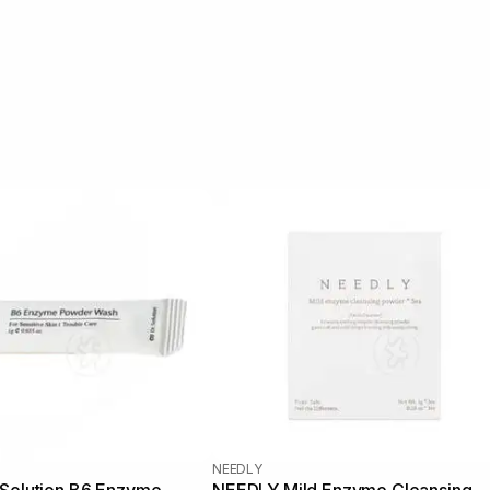
NEEDLY
.Solution B6 Enzyme
NEEDLY Mild Enzyme Cleansing