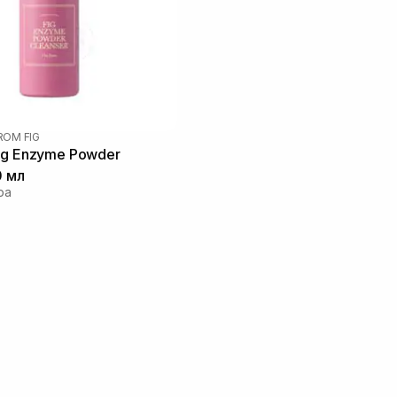
FROM FIG
ig Enzyme Powder
0 мл
ра