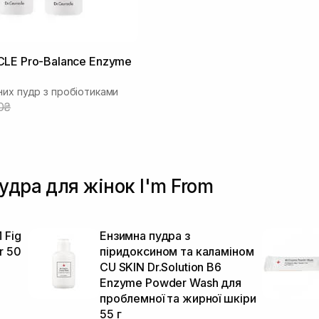
CLE Pro-Balance Enzyme
них пудр з пробіотиками
0₴
удра для жінок I'm From
 Fig
Ензимна пудра з
r 50
піридоксином та каламіном
CU SKIN Dr.Solution B6
Enzyme Powder Wash для
проблемної та жирної шкіри
55 г