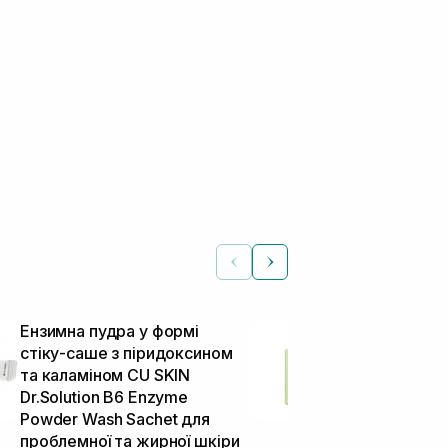
Ензимна пудра у формі
Пудра ензим
стіку-саше з піридоксином
з ароматом 
та каламіном CU SKIN
WISHTREND 
Dr.Solution B6 Enzyme
Enzyme Powd
Ензимна пудра
Powder Wash Sachet для
проблемної та жирної шкіри