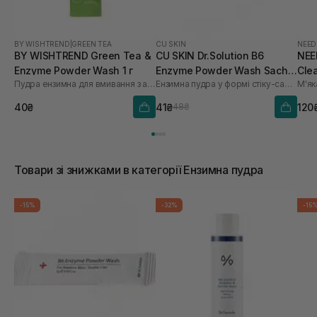
BY WISHTREND
|
GREEN TEA
CU SKIN
NEED
BY WISHTREND Green Tea &
CU SKIN Dr.Solution B6
NEE
Enzyme Powder Wash 1 г
Enzyme Powder Wash Sachet
Clea
Пудра ензимна для вмивання з ароматом матчі
Ензимна пудра у формі стіку-саше з піридоксином та каламіном
для проблемної та жирної
шкіри 1шт* 1 г
40₴
41₴
120
48₴
Товари зі знижками в категорії Ензимна пудра
-15%
-32%
-15