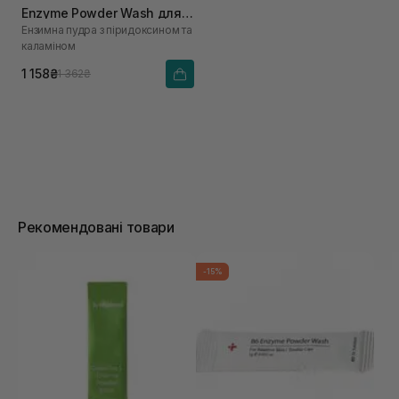
Enzyme Powder Wash для
Ензимна пудра з піридоксином та
проблемної та жирної
каламіном
шкіри 55 г
1 158₴
1 362₴
Рекомендовані товари
-15%