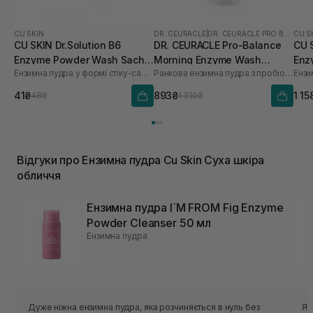
CU SKIN
DR. CEURACLE
|
DR. CEURACLE PRO BALANCE
CU S
CU SKIN Dr.Solution B6
DR. CEURACLE Pro-Balance
CU S
Enzyme Powder Wash Sachet
Morning Enzyme Wash
Enz
Ензимна пудра у формі стіку-саше з піридоксином та каламіном
Ранкова ензимна пудра з пробіотиками
для проблемної та жирної
(термін до 01.27р.) 50 г
про
шкіри 1шт* 1 г
шкір
41₴
893₴
1 15
48₴
1 310₴
Відгуки про Ензимна пудра Cu Skin Суха шкіра
обличчя
Ензимна пудра I`M FROM Fig Enzyme
Powder Cleanser 50 мл
Ензимна пудра
Дуже ніжна ензимна пудра, яка розчиняється в нуль без
Я 