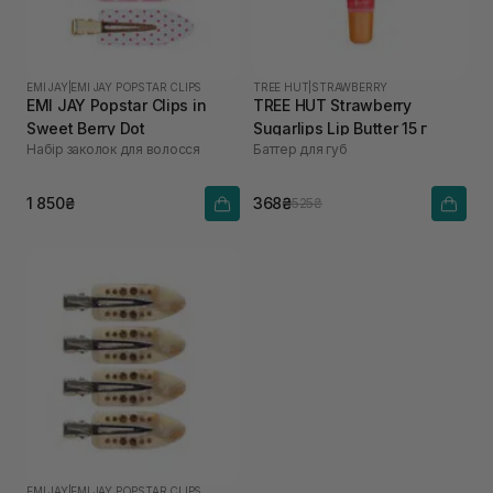
EMI JAY
|
EMI JAY POPSTAR CLIPS
TREE HUT
|
STRAWBERRY
EMI JAY Popstar Clips in
TREE HUT Strawberry
Sweet Berry Dot
Sugarlips Lip Butter 15 г
Набір заколок для волосся
Баттер для губ
1 850₴
368₴
525₴
EMI JAY
|
EMI JAY POPSTAR CLIPS