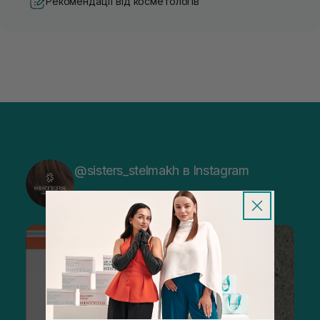
Рекомендації від косметологів
@sisters_stelmakh в Instagram
Підписатися