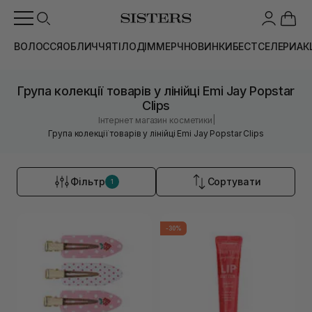
ВОЛОССЯ
ОБЛИЧЧЯ
ТІЛО
ДІМ
МЕРЧ
НОВИНКИ
БЕСТСЕЛЕРИ
АК
Група колекції товарів у лінійці Emi Jay Popstar
Clips
|
Інтернет магазин косметики
Група колекції товарів у лінійці Emi Jay Popstar Clips
Фільтр
Сортувати
1
-30%