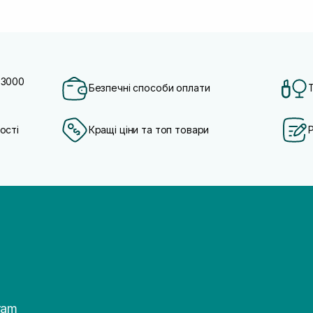
 3000
Безпечні способи оплати
ості
Кращі ціни та топ товари
ram