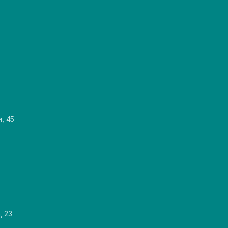
и, 45
, 23