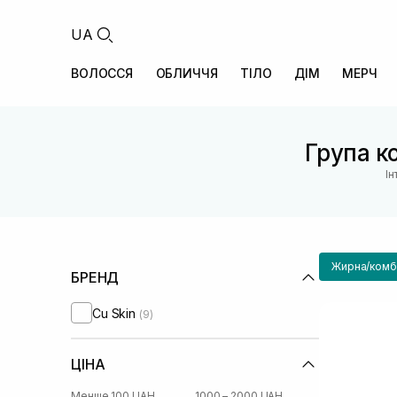
UA
ВОЛОССЯ
ОБЛИЧЧЯ
ТІЛО
ДІМ
МЕРЧ
Група ко
Ін
Жирна/комбі
БРЕНД
Cu Skin
(9)
ЦІНА
Менше 100 UAH
1000 – 2000 UAH