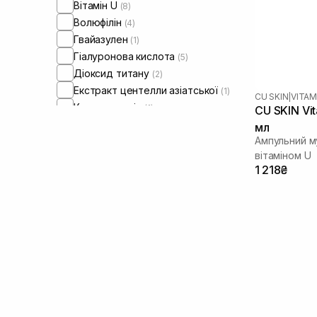
Вітамін U
(8)
Волюфілін
(4)
Гвайазулен
(1)
Гіалуронова кислота
(5)
Діоксид титану
(2)
Екстракт центелли азіатської
(1)
CU SKIN
|
VITAM
Кокосова олія
(1)
CU SKIN Vi
Ніацинамід
(4)
мл
Ампульний м
Оксид цинку
(1)
вітаміном U
Олія жожоба
(1)
1 218₴
Олія макадамії
(1)
Пантенол
(3)
Пептиди
(5)
Токоферол
(1)
Трипептид міді
(1)