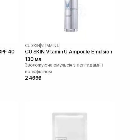
CU SKIN
|
VITAMIN U
SPF 40
CU SKIN Vitamin U Ampoule Emulsion
130 мл
Зволожуюча емульсія з пептидами і
волюфіліном
2 466₴