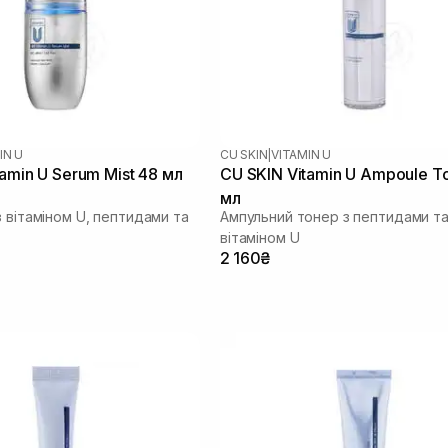
IN U
CU SKIN
|
VITAMIN U
amin U Serum Mist 48 мл
CU SKIN Vitamin U Ampoule T
мл
 вітаміном U, пептидами та
Ампульний тонер з пептидами т
вітаміном U
2 160₴