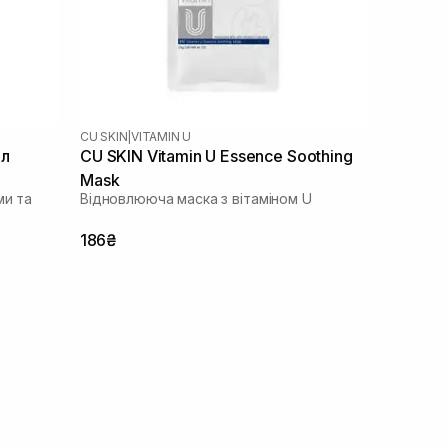
CU SKIN
|
VITAMIN U
мл
CU SKIN Vitamin U Essence Soothing
Mask
ми та
Відновлююча маска з вітаміном U
186₴