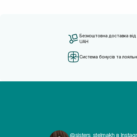
Безкоштовна доставка від
UAH
Система бонусів та лояльн
@sisters_stelmakh в Instag