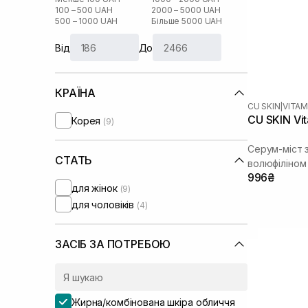
100 – 500 UAH
2000 – 5000 UAH
500 – 1000 UAH
Більше 5000 UAH
Від
До
КРАЇНА
CU SKIN
|
VITAM
CU SKIN Vit
Корея
(9)
Серум-міст з
СТАТЬ
волюфіліном
996₴
для жінок
(9)
для чоловіків
(4)
ЗАСІБ ЗА ПОТРЕБОЮ
Жирна/комбінована шкіра обличчя