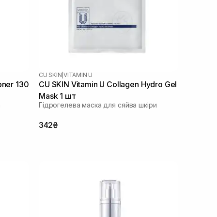
CU SKIN
|
VITAMIN U
oner 130
CU SKIN Vitamin U Collagen Hydro Gel
Mask 1 шт
а
Гідрогелева маска для сяйва шкіри
342₴