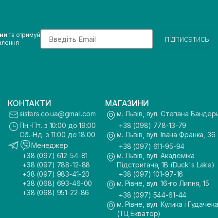
Email
ини
та отримуй
підписатись
влення
КОНТАКТИ
МАГАЗИНИ
sisters.co.ua@gmail.com
м. Львів, вул. Степана Бандер
Пн.-Пт. з 10:00 до 19:00
+38 (098) 778-13-79
Сб.-Нд. з 11:00 до 18:00
м. Львів, вул. Івана Франка, 36
Менеджер
+38 (097) 611-95-94
+38 (097) 612-54-81
м. Львів, вул. Академіка
+38 (097) 788-12-88
Підстригача, 1В (Duck's Lake)
+38 (097) 983-41-20
+38 (097) 101-97-16
+38 (068) 693-46-00
м. Рівне, вул. 16-го Липня, 15
+38 (068) 951-22-86
+38 (097) 544-61-44
м. Рівне, вул. Кулика і Гудачека
(ТЦ Екватор)