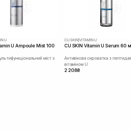
IN U
CU SKIN
|
VITAMIN U
tamin U Ampoule Mist 100
CU SKIN Vitamin U Serum 60 
ультифункціональний міст з
Антивікова сироватка з пептида
вітаміном U
2 208₴