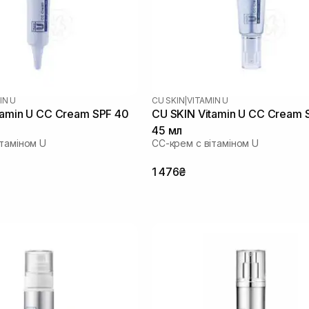
IN U
CU SKIN
|
VITAMIN U
tamin U CC Cream SPF 40
CU SKIN Vitamin U CC Cream 
45 мл
ітаміном U
СС-крем с вітаміном U
1 476₴