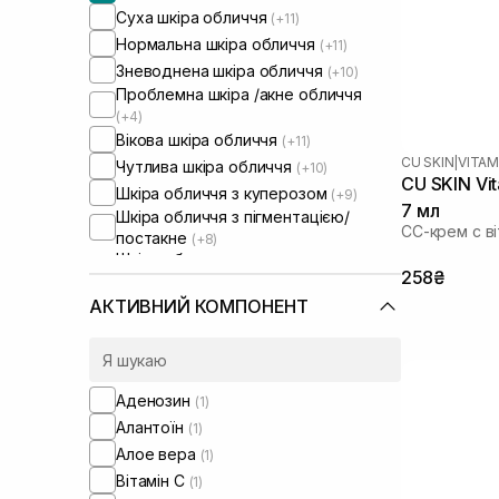
Суха шкіра обличчя
(+11)
Нормальна шкіра обличчя
(+11)
Зневоднена шкіра обличчя
(+10)
Проблемна шкіра /акне обличчя
(+4)
Вікова шкіра обличчя
(+11)
CU SKIN
|
VITAM
Чутлива шкіра обличчя
(+10)
CU SKIN Vi
Шкіра обличчя з куперозом
(+9)
7 мл
Шкіра обличчя з пігментацією/
СС-крем с в
постакне
(+8)
Шкіра обличчя з розширеними
258₴
порами
(+4)
Шкіра обличчя з порушеним
АКТИВНИЙ КОМПОНЕНТ
барʼєром
(+10)
Шкіра обличчя з порушеним
мікробіомом
(+10)
Зволожуючі сироватки для
Аденозин
(1)
обличчя
(+1)
Алантоїн
(1)
Проти набряків
(+1)
Алое вера
(1)
Від синців під очима
(+1)
Вітамін C
(1)